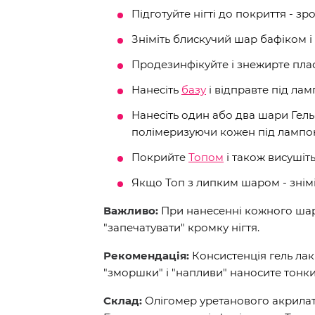
Підготуйте нігті до покриття - зр
Зніміть блискучий шар бафіком і 
Продезинфікуйте і знежирте пла
Нанесіть
базу
і відправте під ламп
Нанесіть один або два шари Гел
полімеризуючи кожен під лампою
Покрийте
Топом
і також висушіт
Якщо Топ з липким шаром - знім
Важливо:
При нанесенні кожного шару
"запечатувати" кромку нігтя.
Рекомендація:
Консистенція гель лак
"зморшки" і "напливи" наносите тонк
Склад:
Олігомер уретанового акрилат