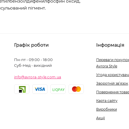
метилбензоілдифенилфосфин оксид,
сульований пігмент.
Графік роботи
Інформація
Пн-пт - 09:00 - 18:00
Переваги покупок
Суб-Нед - вихідний
Avrora Style
Угода користувач
info@avrora-style.com.ua
Зворотній зв’язок
Повернення това
Карта сайту
Виробники
Акції