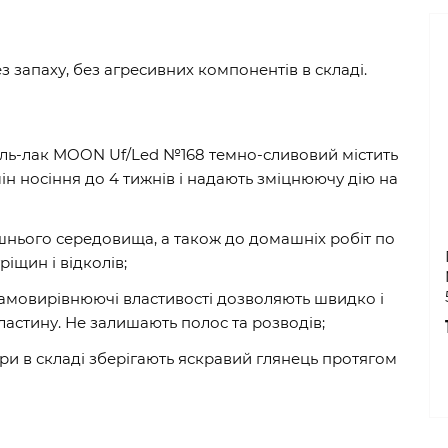
ез запаху, без агресивних компонентів в складі.
Гель-лак MOON Uf/Led №168 темно-сливовий містить
н носіння до 4 тижнів і надають зміцнюючу дію на
ішнього середовища, а також до домашніх робіт по
ріщин і відколів;
і самовирівнюючі властивості дозволяють швидко і
ластину. Не залишають полос та розводів;
три в складі зберігають яскравий глянець протягом