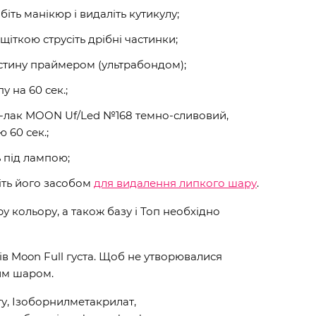
обіть манікюр і видаліть кутикулу;
щіткою струсіть дрібні частинки;
стину праймером (ультрабондом);
у на 60 сек.;
ь-лак MOON Uf/Led №168 темно-сливовий,
 60 сек.;
ь під лампою;
іть його засобом
для видалення липкого шару
.
 кольору, а також базу і Топ необхідно
ів Moon Full густа. Щоб не утворювалися
им шаром.
у, Ізоборнилметакрилат,