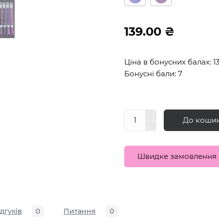
139.00 ₴
Ціна в бонусних балах: 1
Бонусні бали: 7
До коши
Швидке замовлення
ідгуків
0
Питання
0