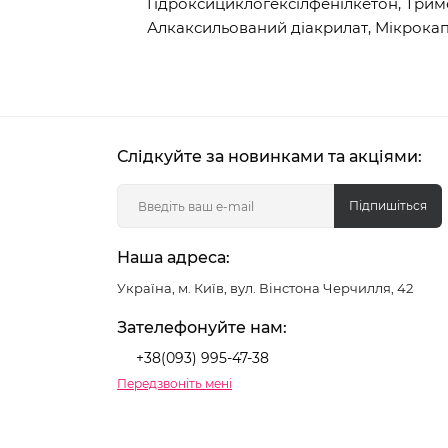
Гідроксициклогексілфенілкетон, Три
Алкаксильований діакрилат, Мікрокап
Слідкуйте за новинками та акціями:
Підпишіться
Наша адреса:
Україна, м. Київ, вул. Вінстона Черчилля, 42
Зателефонуйте нам:
+38(093) 995-47-38
Передзвоніть мені