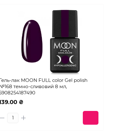
Гель-лак MOON FULL color Gel polish
№168 темно-сливовий 8 мл,
5908254187490
139.00 ₴