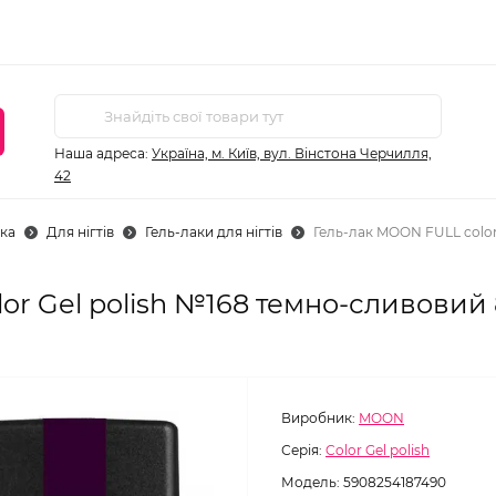
Наша адреса:
Україна, м. Київ, вул. Вінстона Черчилля,
42
ка
Для нігтів
Гель-лаки для нігтів
Гель-лак MOON FULL color
or Gel polish №168 темно-сливовий 
Виробник:
MOON
Серія:
Color Gel polish
Модель:
5908254187490