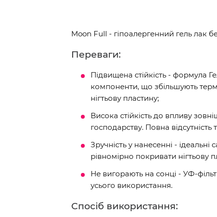
Moon Full - гіпоалергенний гель лак б
Переваги:
Підвищена стійкість - формула 
компоненти, що збільшують термі
нігтьову пластину;
Висока стійкість до впливу зовн
господарству. Повна відсутність т
Зручність у нанесенні - ідеальн
рівномірно покривати нігтьову п
Не вигорають на сонці - УФ-філь
усього використання.
Спосіб використання: