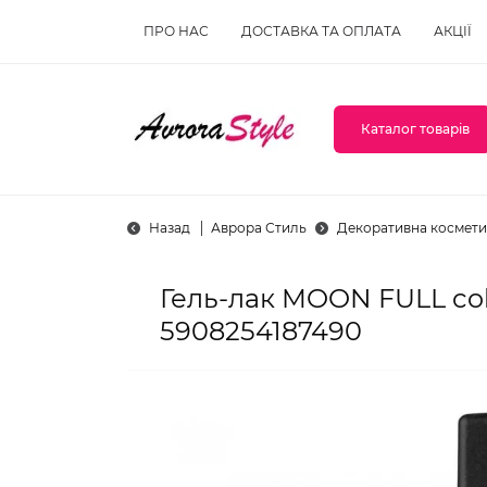
ПРО НАС
ДОСТАВКА ТА ОПЛАТА
АКЦІЇ
Каталог товарів
Назад
Аврора Стиль
Декоративна космети
Гель-лак MOON FULL col
5908254187490