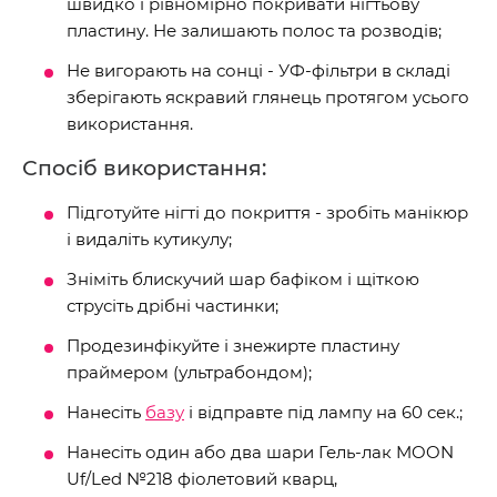
швидко і рівномірно покривати нігтьову
пластину. Не залишають полос та розводів;
Не вигорають на сонці - УФ-фільтри в складі
зберігають яскравий глянець протягом усього
використання.
Спосіб використання:
Підготуйте нігті до покриття - зробіть манікюр
і видаліть кутикулу;
Зніміть блискучий шар бафіком і щіткою
струсіть дрібні частинки;
Продезинфікуйте і знежирте пластину
праймером (ультрабондом);
Нанесіть
базу
і відправте під лампу на 60 сек.;
Нанесіть один або два шари Гель-лак MOON
Uf/Led №218 фіолетовий кварц,