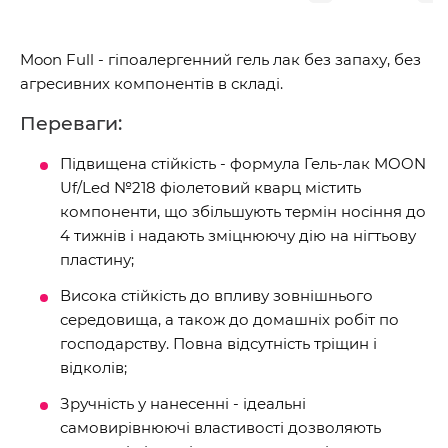
Moon Full - гіпоалергенний гель лак без запаху, без
агресивних компонентів в складі.
Переваги:
Підвищена стійкість - формула Гель-лак MOON
Uf/Led №218 фіолетовий кварц містить
компоненти, що збільшують термін носіння до
4 тижнів і надають зміцнюючу дію на нігтьову
пластину;
Висока стійкість до впливу зовнішнього
середовища, а також до домашніх робіт по
господарству. Повна відсутність тріщин і
відколів;
Зручність у нанесенні - ідеальні
самовирівнюючі властивості дозволяють