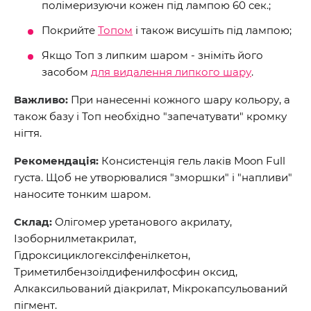
полімеризуючи кожен під лампою 60 сек.;
Покрийте
Топом
і також висушіть під лампою;
Якщо Топ з липким шаром - зніміть його
засобом
для видалення липкого шару
.
Важливо:
При нанесенні кожного шару кольору, а
також базу і Топ необхідно "запечатувати" кромку
нігтя.
Рекомендація:
Консистенція гель лаків Moon Full
густа. Щоб не утворювалися "зморшки" і "напливи"
наносите тонким шаром.
Склад:
Олігомер уретанового акрилату,
Ізоборнилметакрилат,
Гідроксициклогексілфенілкетон,
Триметилбензоілдифенилфосфин оксид,
Алкаксильований діакрилат, Мікрокапсульований
пігмент.