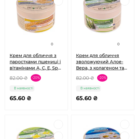
0
0
Крем для обличчя з
Крем для обличчя
паростками пшениці і
зволожуючий Алое-
вітамінами А, С, Е, Spa
Вера, з колагеном та
naturelle Belle Jardin
еластином, Spa
82.00 ₴
82.00 ₴
-20%
-20%
naturelle Belle Jardin
В наявності
В наявності
65.60 ₴
65.60 ₴