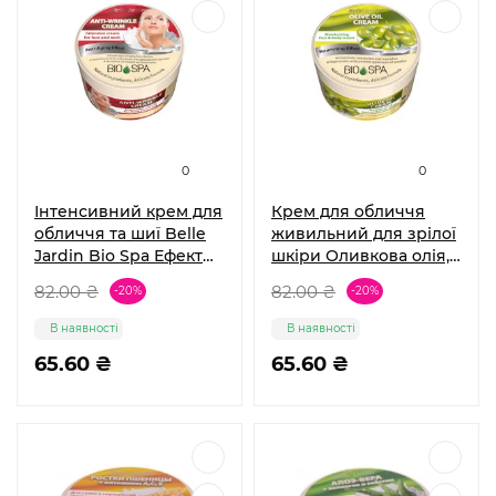
0
0
Інтенсивний крем для
Крем для обличчя
обличчя та шиї Belle
живильний для зрілої
Jardin Bio Spa Ефект
шкіри Оливкова олія,
омолодження 200 мл
Spa naturelle Belle
82.00 ₴
82.00 ₴
-20%
-20%
Jardin
В наявності
В наявності
65.60 ₴
65.60 ₴