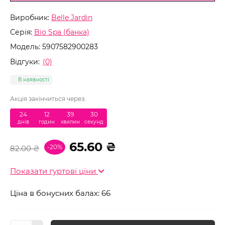
Виробник:
Belle Jardin
Серія:
Bio Spa (банка)
Модель:
5907582900283
Відгуки:
(0)
В наявності
Акція закінчиться через:
24
:
12
:
39
:
29
днів
годин
хвилин
секунд
65.60 ₴
-20%
82.00 ₴
Показати гуртові ціни
Ціна в бонусних балах: 66