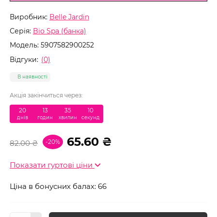
Виробник:
Belle Jardin
Серія:
Bio Spa (банка)
Модель:
5907582900252
Відгуки:
(0)
В наявності
Акція закінчиться через:
20
:
13
:
35
:
09
днів
годин
хвилин
секунд
65.60 ₴
-20%
82.00 ₴
Показати гуртові ціни
Ціна в бонусних балах: 66