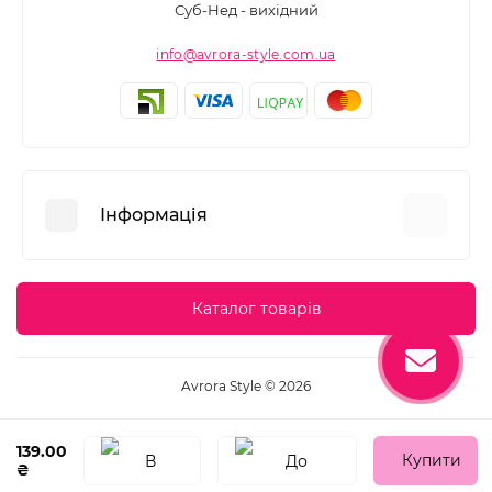
Суб-Нед - вихідний
info@avrora-style.com.ua
Інформація
Переваги покупок на Avrora Style
Каталог товарів
Угода користувача
Зворотній зв’язок
Avrora Style © 2026
Повернення товару
Карта сайту
139.00
Купити
₴
Виробники