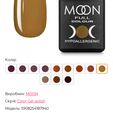
Колір
Виробник:
MOON
Серія:
Color Gel polish
Модель:
5908254187940