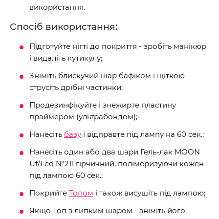
використання.
Спосіб використання:
Підготуйте нігті до покриття - зробіть манікюр
і видаліть кутикулу;
Зніміть блискучий шар бафіком і щіткою
струсіть дрібні частинки;
Продезинфікуйте і знежирте пластину
праймером (ультрабондом);
Нанесіть
базу
і відправте під лампу на 60 сек.;
Нанесіть один або два шари Гель-лак MOON
Uf/Led №211 гірчичний, полімеризуючи кожен
під лампою 60 сек.;
Покрийте
Топом
і також висушіть під лампою;
Якщо Топ з липким шаром - зніміть його