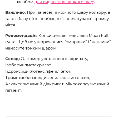
засобом
для видалення липкого шару
.
Важливо:
При нанесенні кожного шару кольору, а
також базу і Топ необхідно "запечатувати" кромку
нігтя.
Рекомендація:
Консистенція гель лаків Moon Full
густа. Щоб не утворювалися "зморшки" і "напливи"
наносите тонким шаром.
Склад:
Олігомер уретанового акрилату,
Ізоборнилметакрилат,
Гідроксициклогексілфенілкетон,
Триметилбензоілдифенилфосфин оксид,
Алкаксильований діакрилат, Мікрокапсульований
пігмент.