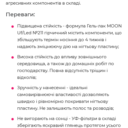
агресивних компонентів в складі.
Переваги:
Підвищена стійкість - формула Гель-лак MOON
Uf/Led №211 гірчичний містить компоненти, що
збільшують термін носіння до 4 тижнів і
надають зміцнюючу дію на нігтьову пластину;
Висока стійкість до впливу зовнішнього
середовища, а також до домашніх робіт по
господарству. Повна відсутність тріщин і
відколів;
Зручність у нанесенні - ідеальні
самовирівнюючі властивості дозволяють
швидко і рівномірно покривати нігтьову
пластину. Не залишають полос та розводів;
Не вигорають на сонці - УФ-фільтри в складі
зберігають яскравий глянець протягом усього