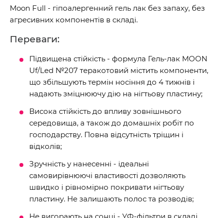
Moon Full - гіпоалергенний гель лак без запаху, без
агресивних компонентів в складі.
Переваги:
Підвищена стійкість - формула Гель-лак MOON
Uf/Led №207 теракотовий містить компоненти,
що збільшують термін носіння до 4 тижнів і
надають зміцнюючу дію на нігтьову пластину;
Висока стійкість до впливу зовнішнього
середовища, а також до домашніх робіт по
господарству. Повна відсутність тріщин і
відколів;
Зручність у нанесенні - ідеальні
самовирівнюючі властивості дозволяють
швидко і рівномірно покривати нігтьову
пластину. Не залишають полос та розводів;
Не вигорають на сонці - УФ-фільтри в складі