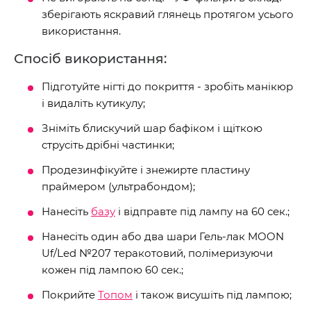
зберігають яскравий глянець протягом усього
використання.
Спосіб використання:
Підготуйте нігті до покриття - зробіть манікюр
і видаліть кутикулу;
Зніміть блискучий шар бафіком і щіткою
струсіть дрібні частинки;
Продезинфікуйте і знежирте пластину
праймером (ультрабондом);
Нанесіть
базу
і відправте під лампу на 60 сек.;
Нанесіть один або два шари Гель-лак MOON
Uf/Led №207 теракотовий, полімеризуючи
кожен під лампою 60 сек.;
Покрийте
Топом
і також висушіть під лампою;