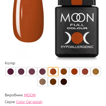
Колір
Виробник:
MOON
Серія:
Color Gel polish