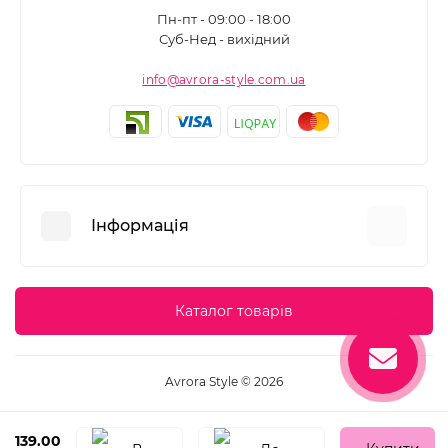
Пн-пт - 09:00 - 18:00
Суб-Нед - вихідний
info@avrora-style.com.ua
Інформація
Переваги покупок на Avrora Style
Каталог товарів
Угода користувача
Зворотній зв’язок
Avrora Style © 2026
Повернення товару
Карта сайту
139.00