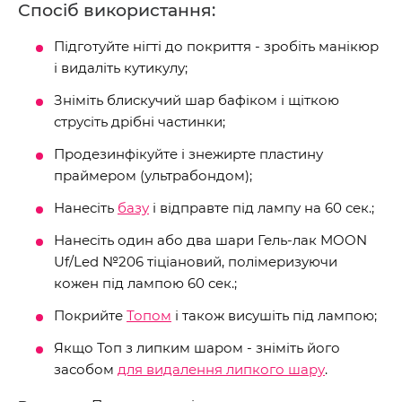
Спосіб використання:
Підготуйте нігті до покриття - зробіть манікюр
і видаліть кутикулу;
Зніміть блискучий шар бафіком і щіткою
струсіть дрібні частинки;
Продезинфікуйте і знежирте пластину
праймером (ультрабондом);
Нанесіть
базу
і відправте під лампу на 60 сек.;
Нанесіть один або два шари Гель-лак MOON
Uf/Led №206 тіціановий, полімеризуючи
кожен під лампою 60 сек.;
Покрийте
Топом
і також висушіть під лампою;
Якщо Топ з липким шаром - зніміть його
засобом
для видалення липкого шару
.