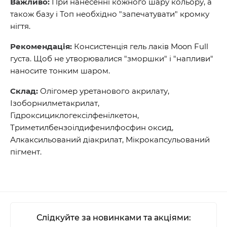
Важливо:
При нанесенні кожного шару кольору, а
також базу і Топ необхідно "запечатувати" кромку
нігтя.
Рекомендація:
Консистенція гель лаків Moon Full
густа. Щоб не утворювалися "зморшки" і "напливи"
наносите тонким шаром.
Склад:
Олігомер уретанового акрилату,
Ізоборнилметакрилат,
Гідроксициклогексілфенілкетон,
Триметилбензоілдифенилфосфин оксид,
Алкаксильований діакрилат, Мікрокапсульований
пігмент.
Слідкуйте за новинками та акціями: