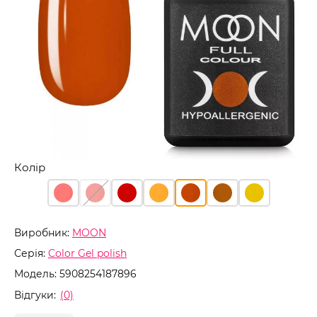
Колір
Виробник:
MOON
Серія:
Color Gel polish
Модель:
5908254187896
Відгуки:
(0)