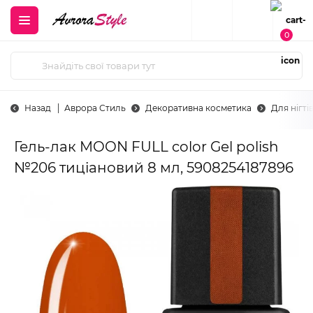
0
Назад
Аврора Стиль
Декоративна косметика
Для нігті
Гель-лак MOON FULL color Gel polish
№206 тиціановий 8 мл, 5908254187896