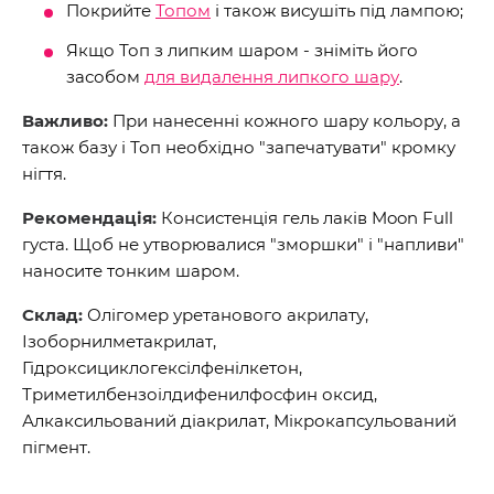
Покрийте
Топом
і також висушіть під лампою;
Якщо Топ з липким шаром - зніміть його
засобом
для видалення липкого шару
.
Важливо:
При нанесенні кожного шару кольору, а
також базу і Топ необхідно "запечатувати" кромку
нігтя.
Рекомендація:
Консистенція гель лаків Moon Full
густа. Щоб не утворювалися "зморшки" і "напливи"
наносите тонким шаром.
Склад:
Олігомер уретанового акрилату,
Ізоборнилметакрилат,
Гідроксициклогексілфенілкетон,
Триметилбензоілдифенилфосфин оксид,
Алкаксильований діакрилат, Мікрокапсульований
пігмент.