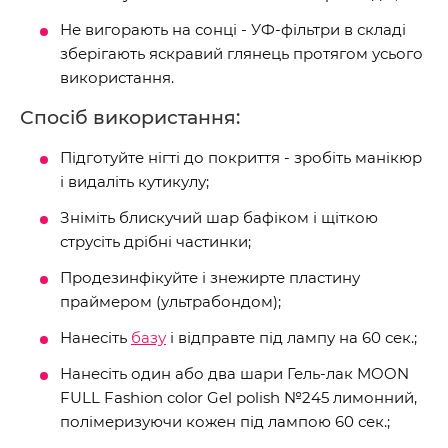
Не вигорають на сонці - УФ-фільтри в складі
зберігають яскравий глянець протягом усього
використання.
Спосіб використання:
Підготуйте нігті до покриття - зробіть манікюр
і видаліть кутикулу;
Зніміть блискучий шар бафіком і щіткою
струсіть дрібні частинки;
Продезинфікуйте і знежирте пластину
праймером (ультрабондом);
Нанесіть
базу
і відправте під лампу на 60 сек.;
Нанесіть один або два шари Гель-лак MOON
FULL Fashion color Gel polish №245 лимонний,
полімеризуючи кожен під лампою 60 сек.;