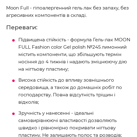
Moon Full - гіпоалергенний гель лак без запаху, без
агресивних компонентів в складі.
Переваги:
Підвищена стійкість - формула Гель-лак MOON
FULL Fashion color Gel polish №245 лимонний
містить компоненти, що збільшують термін
носіння до 4 тижнів і надають зміцнюючу дію
на нігтьову пластину;
Висока стійкість до впливу зовнішнього
середовища, а також до домашніх робіт по
господарству. Повна відсутність тріщин і
відколів;
Зручність у нанесенні - ідеальні
самовирівнюючі властивості дозволяють
швидко і рівномірно покривати нігтьову
пластину. Не залишають полос та розводів;