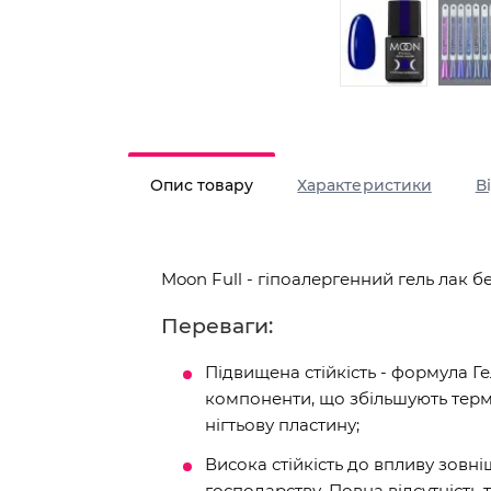
Опис товару
Характеристики
В
Moon Full - гіпоалергенний гель лак б
Переваги:
Підвищена стійкість - формула Г
компоненти, що збільшують термі
нігтьову пластину;
Висока стійкість до впливу зовн
господарству. Повна відсутність т