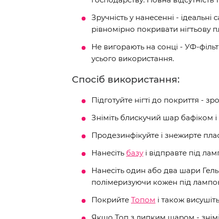
Зручність у нанесенні - ідеальн
рівномірно покривати нігтьову п
Не вигорають на сонці - УФ-філь
усього використання.
Спосіб використання:
Підготуйте нігті до покриття - зр
Зніміть блискучий шар бафіком і 
Продезинфікуйте і знежирте пла
Нанесіть
базу
і відправте під ламп
Нанесіть один або два шари Гел
полімеризуючи кожен під лампою
Покрийте
Топом
і також висушіт
Якщо Топ з липким шаром - знім