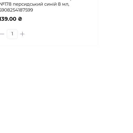
№178 персидський синій 8 мл,
5908254187599
139.00 ₴