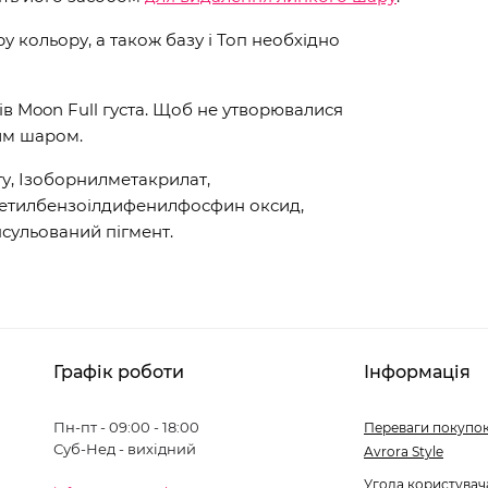
 кольору, а також базу і Топ необхідно
ів Moon Full густа. Щоб не утворювалися
им шаром.
у, Ізоборнилметакрилат,
метилбензоілдифенилфосфин оксид,
сульований пігмент.
Графік роботи
Інформація
Пн-пт - 09:00 - 18:00
Переваги покупок
Суб-Нед - вихідний
Avrora Style
Угода користувач