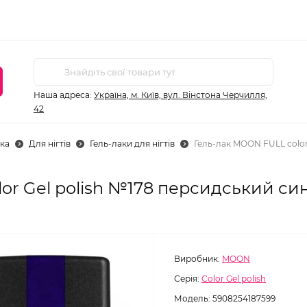
Наша адреса:
Україна, м. Київ, вул. Вінстона Черчилля,
42
ка
Для нігтів
Гель-лаки для нігтів
Гель-лак MOON FULL color
or Gel polish №178 персидський син
Виробник:
MOON
Серія:
Color Gel polish
Модель:
5908254187599