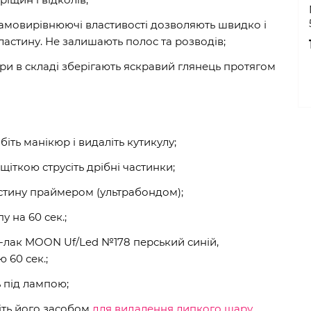
і самовирівнюючі властивості дозволяють швидко і
ластину. Не залишають полос та розводів;
три в складі зберігають яскравий глянець протягом
обіть манікюр і видаліть кутикулу;
щіткою струсіть дрібні частинки;
стину праймером (ультрабондом);
у на 60 сек.;
ь-лак MOON Uf/Led №178 перський синій,
 60 сек.;
ь під лампою;
іть його засобом
для видалення липкого шару
.