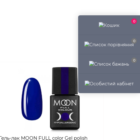
0
0
0
Гель-лак MOON FULL color Gel polish