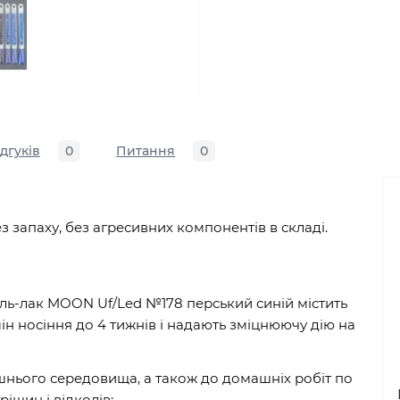
ідгуків
0
Питання
0
ез запаху, без агресивних компонентів в складі.
ель-лак MOON Uf/Led №178 перський синій містить
н носіння до 4 тижнів і надають зміцнюючу дію на
ішнього середовища, а також до домашніх робіт по
ріщин і відколів;