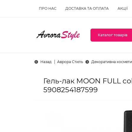
ПРО НАС
ДОСТАВКА ТА ОПЛАТА
АКЦІЇ
Каталог товарів
Назад
Аврора Стиль
Декоративна космети
Гель-лак MOON FULL col
5908254187599