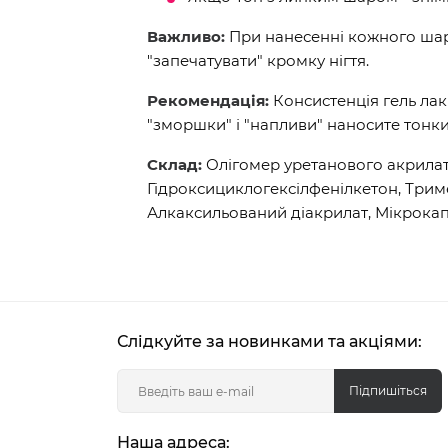
Важливо:
При нанесенні кожного шару
"запечатувати" кромку нігтя.
Рекомендація:
Консистенція гель лак
"зморшки" і "напливи" наносите тонк
Склад:
Олігомер уретанового акрилат
Гідроксициклогексілфенілкетон, Три
Алкаксильований діакрилат, Мікрокап
Слідкуйте за новинками та акціями:
Підпишіться
Наша адреса: