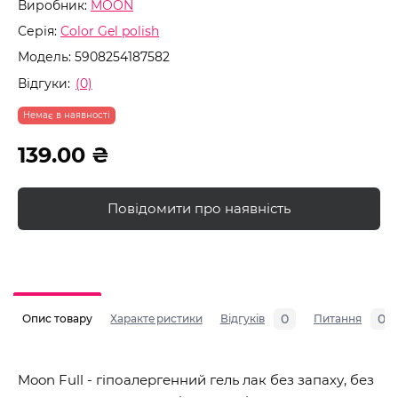
Виробник:
MOON
Серія:
Color Gel polish
Модель:
5908254187582
Відгуки:
(0)
Немає в наявності
139.00 ₴
Повідомити про наявність
0
0
Опис товару
Характеристики
Відгуків
Питання
Moon Full - гіпоалергенний гель лак без запаху, без