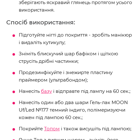
зберігають яскравий глянець протягом усього
використання.
Спосіб використання:
Підготуйте нігті до покриття - зробіть манікюр
і видаліть кутикулу;
Зніміть блискучий шар бафіком і щіткою
струсіть дрібні частинки;
Продезинфікуйте і знежирте пластину
праймером (ультрабондом);
Нанесіть
базу
і відправте під лампу на 60 сек.;
Нанесіть один або два шари Гель-лак MOON
Uf/Led №177 темний індиго, полімеризуючи
кожен під лампою 60 сек.;
Покрийте
Топом
і також висушіть під лампою;
Якщо Топ з липким шаром - зніміть його