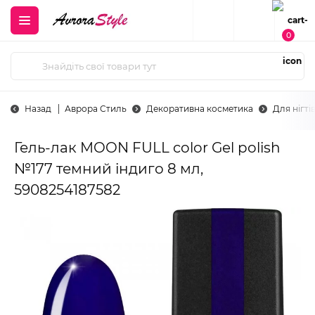
0
Назад
Аврора Стиль
Декоративна косметика
Для нігті
Гель-лак MOON FULL color Gel polish
№177 темний індиго 8 мл,
5908254187582