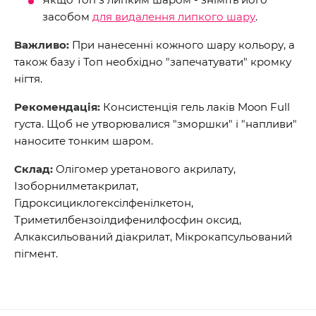
засобом
для видалення липкого шару
.
Важливо:
При нанесенні кожного шару кольору, а
також базу і Топ необхідно "запечатувати" кромку
нігтя.
Рекомендація:
Консистенція гель лаків Moon Full
густа. Щоб не утворювалися "зморшки" і "напливи"
наносите тонким шаром.
Склад:
Олігомер уретанового акрилату,
Ізоборнилметакрилат,
Гідроксициклогексілфенілкетон,
Триметилбензоілдифенилфосфин оксид,
Алкаксильований діакрилат, Мікрокапсульований
пігмент.