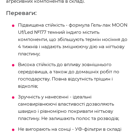
агресивних компонентів в складі.
Переваги:
Підвищена стійкість - формула Гель-лак MOON
Uf/Led №177 темний індиго містить
компоненти, що збільшують термін носіння до
4 тижнів і надають зміцнюючу дію на нігтьову
пластину;
Висока стійкість до впливу зовнішнього
середовища, а також до домашніх робіт по
господарству. Повна відсутність тріщин і
відколів;
Зручність у нанесенні - ідеальні
самовирівнюючі властивості дозволяють
швидко і рівномірно покривати нігтьову
пластину. Не залишають полос та розводів;
Не вигорають на сонці - УФ-фільтри в складі