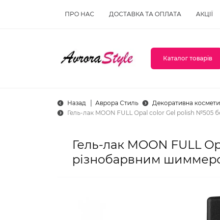
ПРО НАС
ДОСТАВКА ТА ОПЛАТА
АКЦІЇ
Каталог товарів
Назад
Аврора Стиль
Декоративна космети
Гель-лак MOON FULL Opal color Gel polish №505
Гель-лак MOON FULL Opa
різнобарвним шиммером