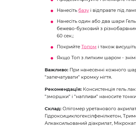
Нанесіть
базу
і відправте під ламп
Нанесіть один або два шари Гель
бежево-бузковий з різнобарвни
60 сек.;
Покрийте
Топом
і також висушіт
Якщо Топ з липким шаром - знім
Важливо:
При нанесенні кожного шару
"запечатувати" кромку нігтя.
Рекомендація:
Консистенція гель лак
"зморшки" і "напливи" наносите тонк
Склад:
Олігомер уретанового акрилат
Гідроксициклогексілфенілкетон, Три
Алкаксильований діакрилат, Мікрокап