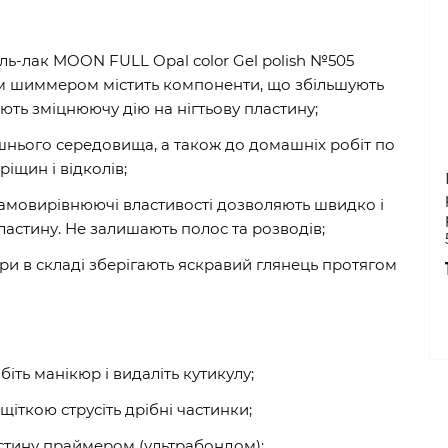
ель-лак MOON FULL Opal color Gel polish №505
м шиммером містить компоненти, що збільшують
ають зміцнюючу дію на нігтьову пластину;
ішнього середовища, а також до домашніх робіт по
ріщин і відколів;
і самовирівнюючі властивості дозволяють швидко і
ластину. Не залишають полос та розводів;
три в складі зберігають яскравий глянець протягом
обіть манікюр і видаліть кутикулу;
щіткою струсіть дрібні частинки;
стину праймером (ультрабондом);