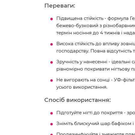
Переваги:
Підвищена стійкість - формула Г
бежево-бузковий з різнобарвни
термін носіння до 4 тижнів і над
Висока стійкість до впливу зовн
господарству. Повна відсутність т
Зручність у нанесенні - ідеальн
рівномірно покривати нігтьову п
Не вигорають на сонці - УФ-філь
усього використання.
Спосіб використання:
Підготуйте нігті до покриття - зр
Зніміть блискучий шар бафіком і 
Продезинфікуйте і знежирте пла