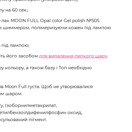
у на 60 сек.;
-лак MOON FULL Opal color Gel polish №505
м шиммером, полімеризуючи кожен під лампою
ь під лампою;
іть його засобом
для видалення липкого шару
.
 кольору, а також базу і Топ необхідно
ів Moon Full густа. Щоб не утворювалися
им шаром.
у, Ізоборнилметакрилат,
метилбензоілдифенилфосфин оксид,
сульований пігмент.