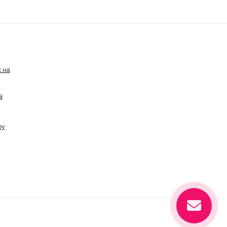
 на
а
ру