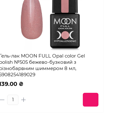
Гель-лак MOON FULL Opal color Gel
polish №505 бежево-бузковий з
різнобарвним шиммером 8 мл,
5908254189029
139.00 ₴