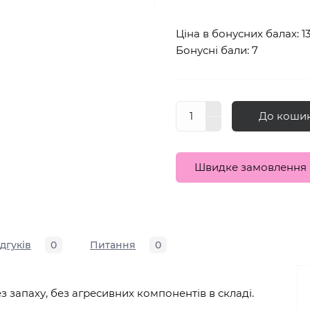
Ціна в бонусних балах: 1
Бонусні бали: 7
До коши
Швидке замовлення
ідгуків
0
Питання
0
ез запаху, без агресивних компонентів в складі.