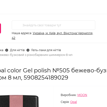
Наша адреса:
Україна, м. Київ, вул. Вінстона Черчилля,
42
ка
Для нігтів
Гель-лаки для нігтів
 бежево-бузковий з різнобарвним шиммером 8 мл
l color Gel polish №505 бежево-бу
 8 мл, 5908254189029
Виробник:
MOON
Серія:
Opal