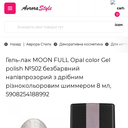
0
Назад
Аврора Стиль
Декоративна косметика
Для нігті
Гель-лак MOON FULL Opal color Gel
polish №502 безбарвний
напівпрозорий з дрібним
різнокольоровим шиммером 8 мл,
5908254188992