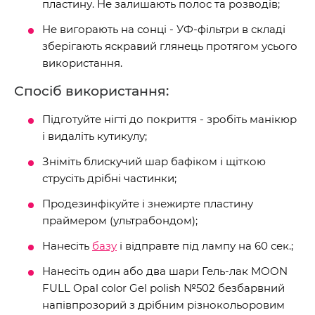
пластину. Не залишають полос та розводів;
Не вигорають на сонці - УФ-фільтри в складі
зберігають яскравий глянець протягом усього
використання.
Спосіб використання:
Підготуйте нігті до покриття - зробіть манікюр
і видаліть кутикулу;
Зніміть блискучий шар бафіком і щіткою
струсіть дрібні частинки;
Продезинфікуйте і знежирте пластину
праймером (ультрабондом);
Нанесіть
базу
і відправте під лампу на 60 сек.;
Нанесіть один або два шари Гель-лак MOON
FULL Opal color Gel polish №502 безбарвний
напівпрозорий з дрібним різнокольоровим