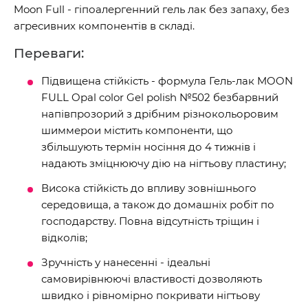
Moon Full - гіпоалергенний гель лак без запаху, без
агресивних компонентів в складі.
Переваги:
Підвищена стійкість - формула Гель-лак MOON
FULL Opal color Gel polish №502 безбарвний
напівпрозорий з дрібним різнокольоровим
шиммерои містить компоненти, що
збільшують термін носіння до 4 тижнів і
надають зміцнюючу дію на нігтьову пластину;
Висока стійкість до впливу зовнішнього
середовища, а також до домашніх робіт по
господарству. Повна відсутність тріщин і
відколів;
Зручність у нанесенні - ідеальні
самовирівнюючі властивості дозволяють
швидко і рівномірно покривати нігтьову