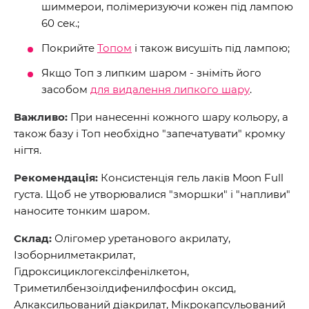
шиммерои, полімеризуючи кожен під лампою
60 сек.;
Покрийте
Топом
і також висушіть під лампою;
Якщо Топ з липким шаром - зніміть його
засобом
для видалення липкого шару
.
Важливо:
При нанесенні кожного шару кольору, а
також базу і Топ необхідно "запечатувати" кромку
нігтя.
Рекомендація:
Консистенція гель лаків Moon Full
густа. Щоб не утворювалися "зморшки" і "напливи"
наносите тонким шаром.
Склад:
Олігомер уретанового акрилату,
Ізоборнилметакрилат,
Гідроксициклогексілфенілкетон,
Триметилбензоілдифенилфосфин оксид,
Алкаксильований діакрилат, Мікрокапсульований