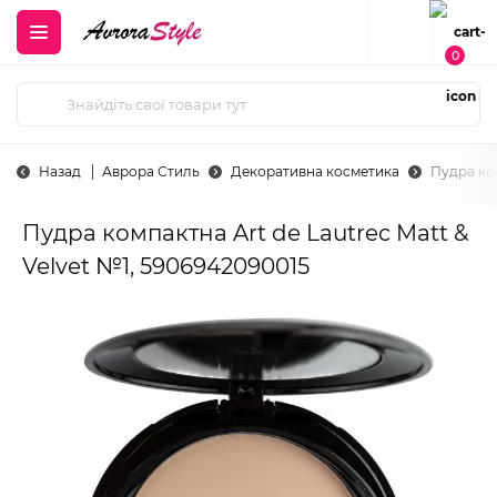
0
Назад
Аврора Стиль
Декоративна косметика
Пудра ком
Пудра компактна Art de Lautrec Matt &
Velvet №1, 5906942090015