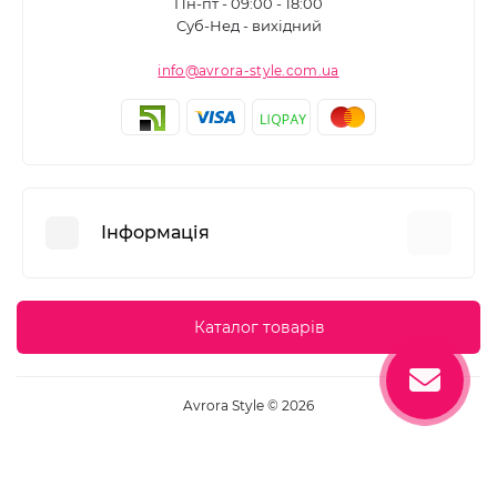
Пн-пт - 09:00 - 18:00
Суб-Нед - вихідний
info@avrora-style.com.ua
Інформація
Переваги покупок на Avrora Style
Каталог товарів
Угода користувача
Зворотній зв’язок
Avrora Style © 2026
Повернення товару
Карта сайту
Виробники