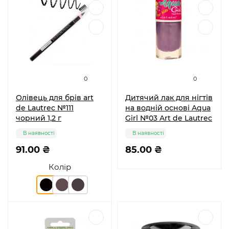
0
0
Олівець для брів art
Дитячий лак для нігтів
de Lautrec №111
на водній основі Aqua
чорний 1,2 г
Girl №03 Art de Lautrec
В наявності
В наявності
91.00 ₴
85.00 ₴
Колір