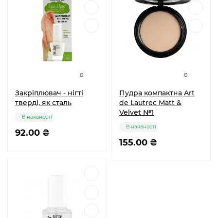
0
0
Закріплювач - нігті
Пудра компактна Art
тверді, як сталь
de Lautrec Matt &
Velvet №1
В наявності
В наявності
92.00 ₴
155.00 ₴