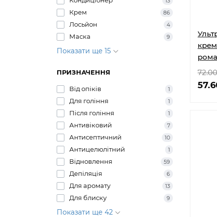
Кондиціонер
13
Крем
86
Лосьйон
4
Ульт
Маска
9
крем 
Показати ще 15
рома
72.0
ПРИЗНАЧЕННЯ
57.6
Від опіків
1
Для гоління
1
Після гоління
1
Антивіковий
7
Антисептичний
10
Антицелюлітний
1
Відновлення
59
Депіляція
6
Для аромату
13
Для блиску
9
Показати ще 42