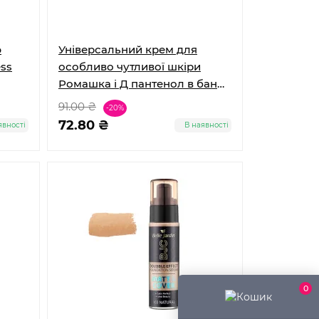
ю
Універсальний крем для
ess
особливо чутливої шкіри
Ромашка і Д пантенол в банці,
Bibi Dream Belle Jardin
91.00 ₴
-20%
72.80 ₴
явності
В наявності
0