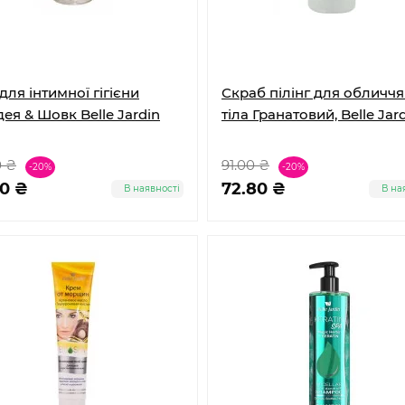
для інтимної гігієни
Скраб пілінг для обличчя 
дея & Шовк Belle Jardin
тіла Гранатовий, Belle Jar
0 ₴
91.00 ₴
-20%
-20%
60 ₴
72.80 ₴
В наявності
В на