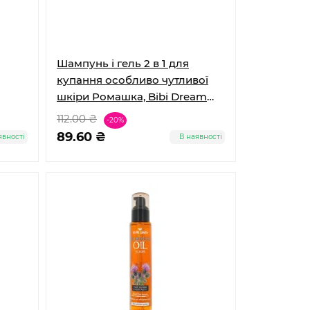
Шампунь і гель 2 в 1 для
купання особливо чутливої
шкіри Ромашка, Bibi Dream
Belle Jardin
112.00 ₴
-20%
89.60 ₴
явності
В наявності