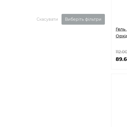
Скасувати
Виберіть фільтри
Гель 
Орхі
112.0
89.