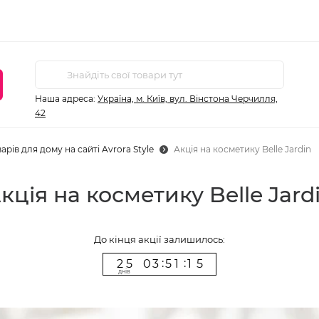
Наша адреса:
Україна, м. Київ, вул. Вінстона Черчилля,
42
арів для дому на сайті Avrora Style
Акція на косметику Belle Jardin
кція на косметику Belle Jard
До кінця акції залишилось:
2
5
0
3
5
1
1
4
:
:
2
5
0
3
5
1
1
4
днiв