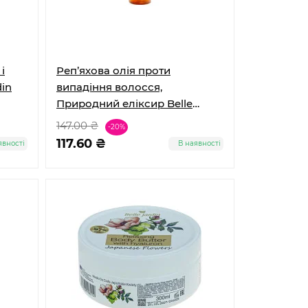
і
Реп’яхова олія проти
din
випадіння волосся,
Природний еліксир Belle
Jardin
147.00 ₴
-20%
117.60 ₴
явності
В наявності