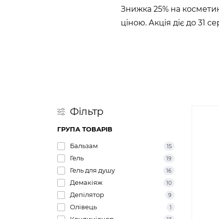
Знижка 25% на косметик
ціною. Акція діє до 31 
Фільтр
ГРУПА ТОВАРІВ
Бальзам
15
Гель
19
Гель для душу
16
Демакіяж
10
Депілятор
9
Олівець
1