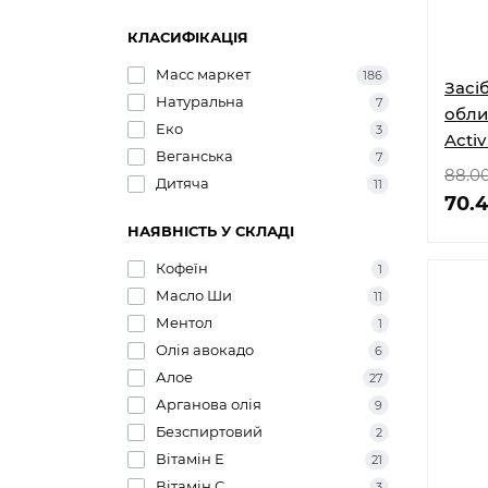
КЛАСИФІКАЦІЯ
Масс маркет
186
Засі
Натуральна
7
облич
Еко
3
Activ
Веганська
7
шовк
88.0
Дитяча
11
70.
НАЯВНІСТЬ У СКЛАДІ
Кофеїн
1
Масло Ши
11
Ментол
1
Олія авокадо
6
Алое
27
Арганова олія
9
Безспиртовий
2
Вітамін Е
21
Вітамін С
3