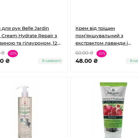
для рук Belle Jardin
Крем від тріщин
 Cream Hydrate Repair з
пом’якшувальний з
виною та гілауроном, 125
екстрактом лаванди і
бджолиним воском, Belle
 ₴
60.00 ₴
-20%
-20%
Jardin
40 ₴
48.00 ₴
В наявності
В на