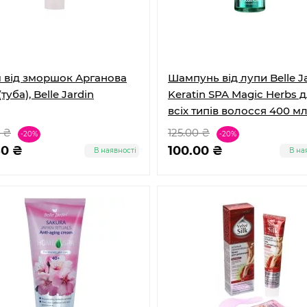
 від зморшок Арганова
Шампунь від лупи Belle J
(туба), Belle Jardin
Keratin SPA Magic Herbs 
всіх типів волосся 400 м
 ₴
125.00 ₴
-20%
-20%
80 ₴
100.00 ₴
В наявності
В на