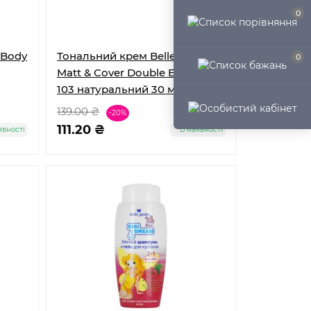
0
 Body
Тональний крем Belle Jardin
0
Matt & Cover Double Effect №
103 натуральний 30 мл
139.00 ₴
-20%
111.20 ₴
явності
В наявності