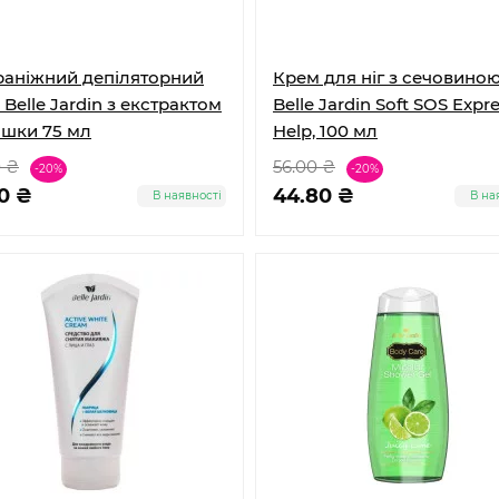
раніжний депіляторний
Крем для ніг з сечовино
Belle Jardin з екстрактом
Belle Jardin Soft SOS Expr
шки 75 мл
Help, 100 мл
0 ₴
56.00 ₴
-20%
-20%
0 ₴
44.80 ₴
В наявності
В на