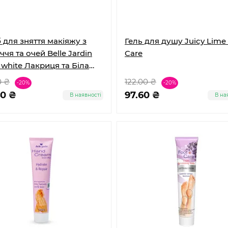
б для зняття макіяжу з
Гель для душу Juicy Lime
чя та очей Belle Jardin
Care
 white Лакриця та Біла
овиця, 200 мл
0 ₴
122.00 ₴
-20%
-20%
40 ₴
97.60 ₴
В наявності
В на