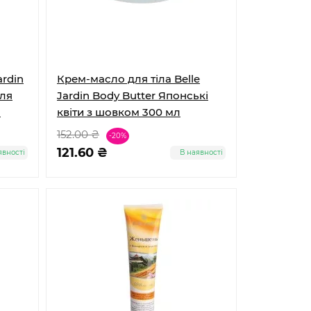
ardin
Крем-масло для тіла Belle
для
Jardin Body Butter Японські
л
квіти з шовком 300 мл
152.00 ₴
-20%
121.60 ₴
явності
В наявності