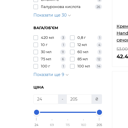
Гіалуронова кислота
26
Показати ще 30
Крем 
ВАГА/ОБ’ЄМ
Hand
420 мл
0,8 г
3
1
сечо
10 г
12 мл
1
4
мл
53.00
30 мл
60 мл
11
1
42.
75 мл
85 мл
6
12
100 г
100 мл
1
14
Показати ще 9
ЦІНА
-
₴
24
69
115
160
205