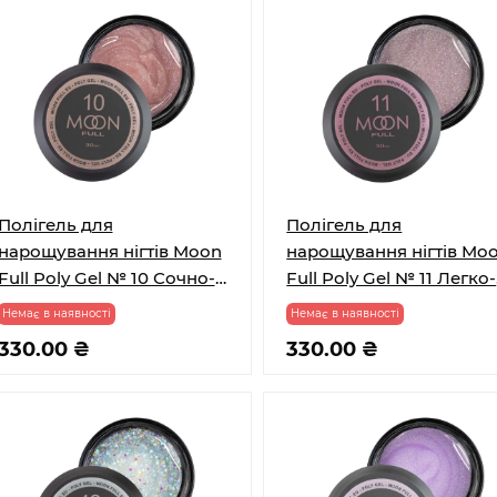
Полігель для
Полігель для
нарощування нігтів Moon
нарощування нігтів Mo
Full Poly Gel № 10 Сочно-
Full Poly Gel № 11 Легко-
рожевий з шимером 30
рожевий з шимером 30
Немає в наявності
Немає в наявності
мл
мл
330.00 ₴
330.00 ₴