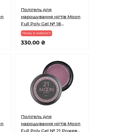
Полігель для
on
нарощування нігтів Moon
Full Poly Gel № 18
Рожевий Зефір 30 мл
Немає в наявності
330.00 ₴
Полігель для
on
нарощування нігтів Moon
Full Poly Gel № 21 Рожева