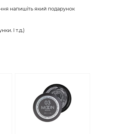
лення напишіть який подарунок
ки. І т.д.)