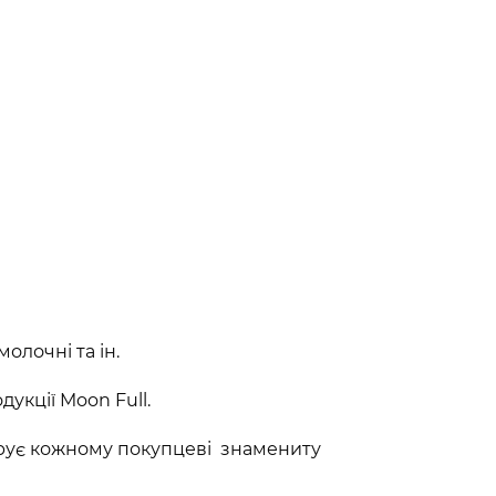
олочні та ін.
укції Moon Full.
арує кожному покупцеві знамениту