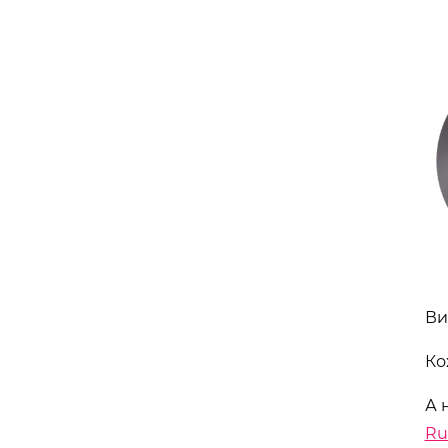
Ви
Ко
А 
Ru