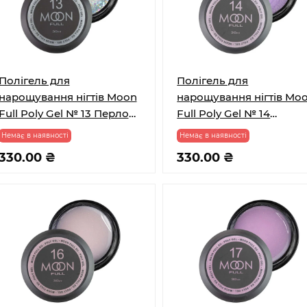
Полігель для
Полігель для
нарощування нігтів Moon
нарощування нігтів Mo
Full Poly Gel № 13 Перлове
Full Poly Gel № 14
конфеті з поталлю 30 мл
Молочний з бузковим
Немає в наявності
Немає в наявності
шимером 30 мл
330.00 ₴
330.00 ₴