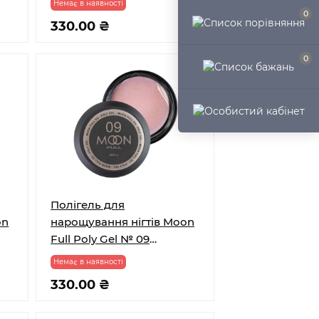
Немає в наявності
мл
0
330.00 ₴
0
Полігель для
on
нарощування нігтів Moon
Full Poly Gel № 09
0
Натурально-рожевий з
Немає в наявності
шимером 30 мл
330.00 ₴