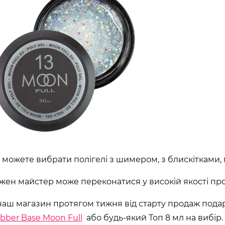
 можете вибрати полігелі з шимером, з блискітками, м
жен майстер може переконатися у високій якості прод
наш магазин протягом тижня від старту продаж под
bber Base Moon Full
або будь-який Топ 8 мл на вибір.