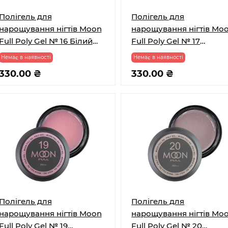
Полігель для
Полігель для
нарощування нігтів Moon
нарощування нігтів Mo
Full Poly Gel № 16 Білий
Full Poly Gel № 17
Шоколад з шимером 30
Перлово-білий з
Немає в наявності
Немає в наявності
мл
шимером 30 мл
330.00 ₴
330.00 ₴
Полігель для
Полігель для
нарощування нігтів Moon
нарощування нігтів Mo
Full Poly Gel № 19
Full Poly Gel № 20