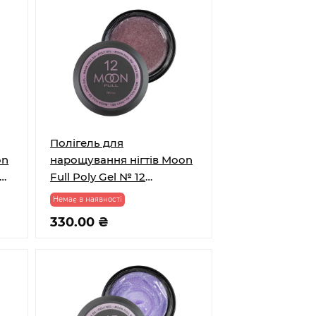
Полігель для
on
нарощування нігтів Moon
Full Poly Gel № 12
Металево-рожевий з
Немає в наявності
шимером 30 мл
330.00 ₴