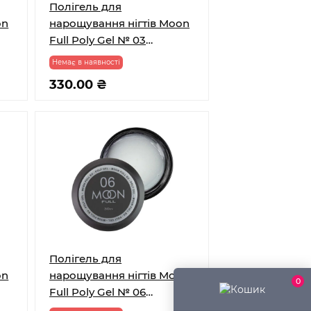
Полігель для
on
нарощування нігтів Moon
Full Poly Gel № 03
Прозорий 30 мл
Немає в наявності
330.00 ₴
Полігель для
on
нарощування нігтів Moon
0
Full Poly Gel № 06
0
Молочний з шимером 30