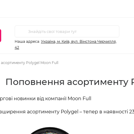
Наша адреса:
Україна, м. Київ, вул. Вінстона Черчилля,
42
асортименту Polygel Moon Full
Поповнення асортименту P
ргові новинки від компанії Moon Full
зширення асортименту Polygel – тепер в наявності 23 