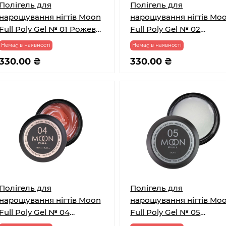
Полігель для
Полігель для
нарощування нігтів Moon
нарощування нігтів Mo
Full Poly Gel № 01 Рожева
Full Poly Gel № 02
Орхідея 30 мл
Молочно-білий 30 мл
Немає в наявності
Немає в наявності
330.00 ₴
330.00 ₴
Полігель для
Полігель для
нарощування нігтів Moon
нарощування нігтів Mo
Full Poly Gel № 04
Full Poly Gel № 05
натуральний 30 мл
Перлинно-молочний 3