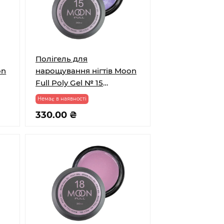
Полігель для
on
нарощування нігтів Moon
Full Poly Gel № 15
Перловий Діамант з
Немає в наявності
шимером 30 мл
330.00 ₴