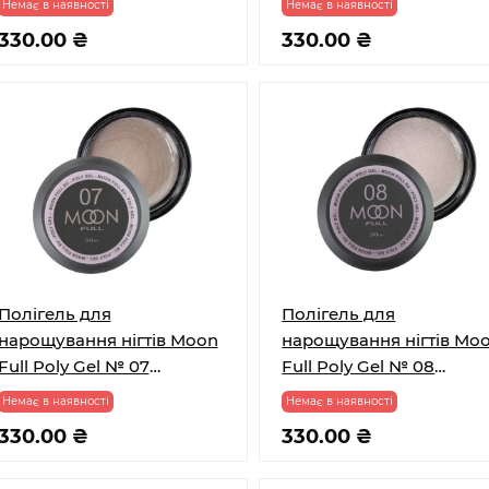
Немає в наявності
Немає в наявності
мл
330.00 ₴
330.00 ₴
Полігель для
Полігель для
нарощування нігтів Moon
нарощування нігтів Mo
Full Poly Gel № 07
Full Poly Gel № 08
Молочно-бронзовий з
Нюдовий з шимером 3
Немає в наявності
Немає в наявності
шимером 30 мл
мл
330.00 ₴
330.00 ₴