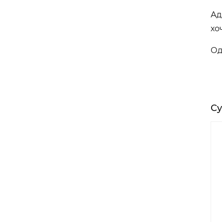
Ад
хо
Од
Су