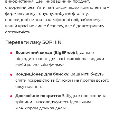
використання. Цей інноваційний продукт,
створений без п'яти найтоксичніших компонентів –
формальдегіду, толуолу, дибутил фталату,
епоксидної смоли та камфорної олії, забезпечує
вашій красі не лише безпеку, але й довготривалу
елегантність.
Переваги лаку SOPHIN
Безпечний склад (Big5Free):
Ідеально
підходить навіть для вагітних жінок завдяки
своїй унікальній формулі.
Кондиціонер для блиску:
Ваші нігті будуть
сяяти яскравістю та блиском на протязі всього
часу носіння.
Довговічне покриття:
Забудьте про сколи та
тріщини – насолоджуйтесь ідеальним
манікюром день за днем.