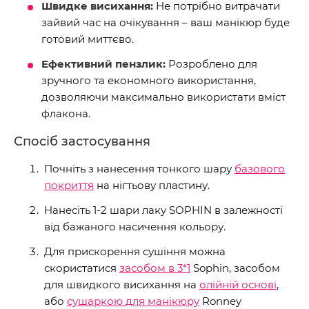
Швидке висихання:
Не потрібно витрачати
зайвий час на очікування – ваш манікюр буде
готовий миттєво.
Ефективний пензлик:
Розроблено для
зручного та економного використання,
дозволяючи максимально використати вміст
флакона.
Спосіб застосування
Почніть з нанесення тонкого шару
базового
покриття
на нігтьову пластину.
Нанесіть 1-2 шари лаку SOPHIN в залежності
від бажаного насичення кольору.
Для прискорення сушіння можна
скористатися
засобом в 3*1
Sophin, засобом
для швидкого висихання на
олійній основі
,
або
сушаркою для манікюру
Ronney