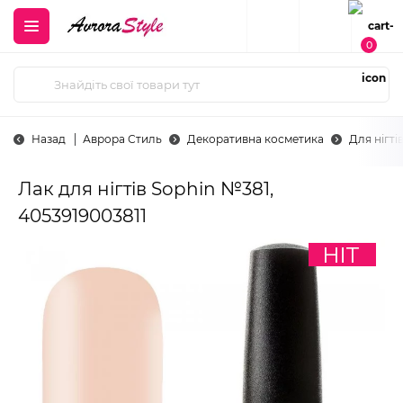
0
Назад
Аврора Стиль
Декоративна косметика
Для нігті
Лак для нігтів Sophin №381,
4053919003811