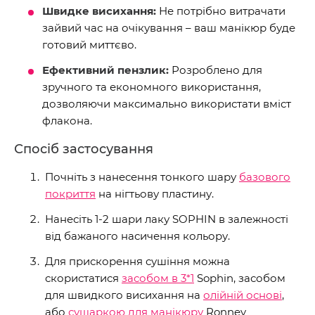
Швидке висихання:
Не потрібно витрачати
зайвий час на очікування – ваш манікюр буде
готовий миттєво.
Ефективний пензлик:
Розроблено для
зручного та економного використання,
дозволяючи максимально використати вміст
флакона.
Спосіб застосування
Почніть з нанесення тонкого шару
базового
покриття
на нігтьову пластину.
Нанесіть 1-2 шари лаку SOPHIN в залежності
від бажаного насичення кольору.
Для прискорення сушіння можна
скористатися
засобом в 3*1
Sophin, засобом
для швидкого висихання на
олійній основі
,
або
сушаркою для манікюру
Ronney