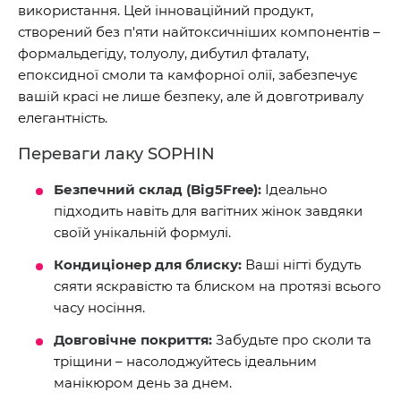
використання. Цей інноваційний продукт,
створений без п'яти найтоксичніших компонентів –
формальдегіду, толуолу, дибутил фталату,
епоксидної смоли та камфорної олії, забезпечує
вашій красі не лише безпеку, але й довготривалу
елегантність.
Переваги лаку SOPHIN
Безпечний склад (Big5Free):
Ідеально
підходить навіть для вагітних жінок завдяки
своїй унікальній формулі.
Кондиціонер для блиску:
Ваші нігті будуть
сяяти яскравістю та блиском на протязі всього
часу носіння.
Довговічне покриття:
Забудьте про сколи та
тріщини – насолоджуйтесь ідеальним
манікюром день за днем.