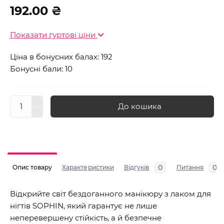
192.00 ₴
Показати гуртові ціни
Ціна в бонусних балах: 192
Бонусні бали: 10
До кошика
0
0
Опис товару
Характеристики
Відгуків
Питання
Відкрийте світ бездоганного манікюру з лаком для
нігтів SOPHIN, який гарантує не лише
неперевершену стійкість, а й безпечне