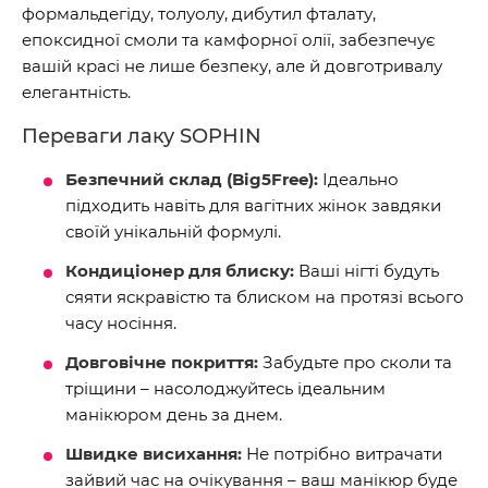
формальдегіду, толуолу, дибутил фталату,
епоксидної смоли та камфорної олії, забезпечує
вашій красі не лише безпеку, але й довготривалу
елегантність.
Переваги лаку SOPHIN
Безпечний склад (Big5Free):
Ідеально
підходить навіть для вагітних жінок завдяки
своїй унікальній формулі.
Кондиціонер для блиску:
Ваші нігті будуть
сяяти яскравістю та блиском на протязі всього
часу носіння.
Довговічне покриття:
Забудьте про сколи та
тріщини – насолоджуйтесь ідеальним
манікюром день за днем.
Швидке висихання:
Не потрібно витрачати
зайвий час на очікування – ваш манікюр буде