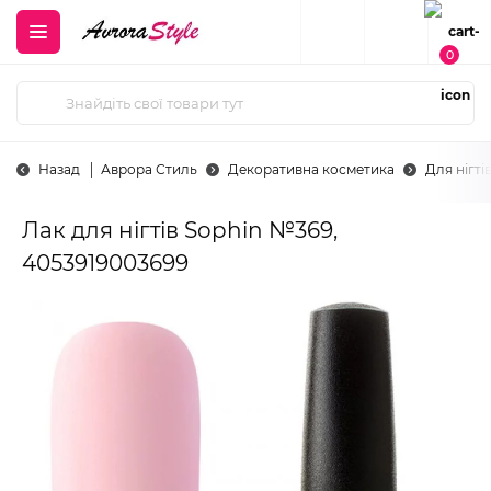
0
Назад
Аврора Стиль
Декоративна косметика
Для нігті
Лак для нігтів Sophin №369,
4053919003699