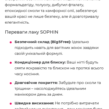
формальдегіду, толуолу, дибутил фталату,
епоксидної смоли та камфорної олії, забезпечує
вашій красі не лише безпеку, але й довготривалу
елегантність.
Переваги лаку SOPHIN
Безпечний склад (Big5Free):
Ідеально
підходить навіть для вагітних жінок завдяки
своїй унікальній формулі.
Кондиціонер для блиску:
Ваші нігті будуть
сяяти яскравістю та блиском на протязі всього
часу носіння.
Довговічне покриття:
Забудьте про сколи та
тріщини – насолоджуйтесь ідеальним
манікюром день за днем.
Швидке висихання:
Не потрібно витрачати
зайвий час на очікування – ваш манікюр буде