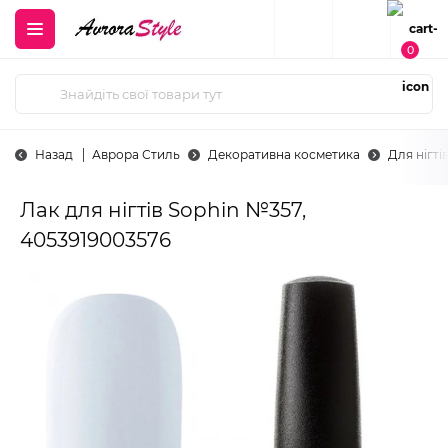
0
Назад
Аврора Стиль
Декоративна косметика
Для нігті
Лак для нігтів Sophin №357,
4053919003576