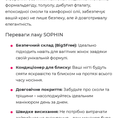
формальдегіду, толуолу, дибутил фталату,
епоксидної смоли та камфорної олії, забезпечує
вашій красі не лише безпеку, але й довготривалу
елегантність.
Переваги лаку SOPHIN
Безпечний склад (Big5Free):
Ідеально
підходить навіть для вагітних жінок завдяки
своїй унікальній формулі.
Кондиціонер для блиску:
Ваші нігті будуть
сяяти яскравістю та блиском на протязі всього
часу носіння.
Довговічне покриття:
Забудьте про сколи та
тріщини – насолоджуйтесь ідеальним
манікюром день за днем.
Швидке висихання:
Не потрібно витрачати
зайвий час на очікування – ваш манікюр буде