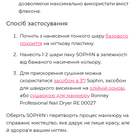
дозволяючи максимально використати вміст
флакона.
Спосіб застосування
Почніть з нанесення тонкого шару
базового
покриття
на нігтьову пластину.
Нанесіть 1-2 шари лаку SOPHIN в залежності
від бажаного насичення кольору.
Для прискорення сушіння можна
скористатися
засобом в 3*1
Sophin, засобом
для швидкого висихання на
олійній основі
,
або
сушаркою для манікюру
Ronney
Professional Nail Dryer RE 00027
Оберіть SOPHIN і перетворіть процес манікюру на
справжнє мистецтво, яке дарує не лише красу, але
й здоров'я вашим нігтям.