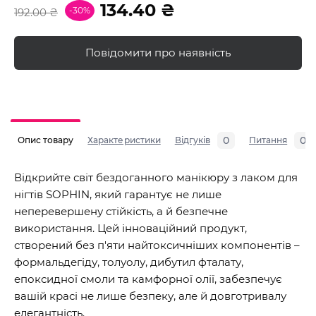
134.40 ₴
-30%
192.00 ₴
Повідомити про наявність
0
0
Опис товару
Характеристики
Відгуків
Питання
Відкрийте світ бездоганного манікюру з лаком для
нігтів SOPHIN, який гарантує не лише
неперевершену стійкість, а й безпечне
використання. Цей інноваційний продукт,
створений без п'яти найтоксичніших компонентів –
формальдегіду, толуолу, дибутил фталату,
епоксидної смоли та камфорної олії, забезпечує
вашій красі не лише безпеку, але й довготривалу
елегантність.