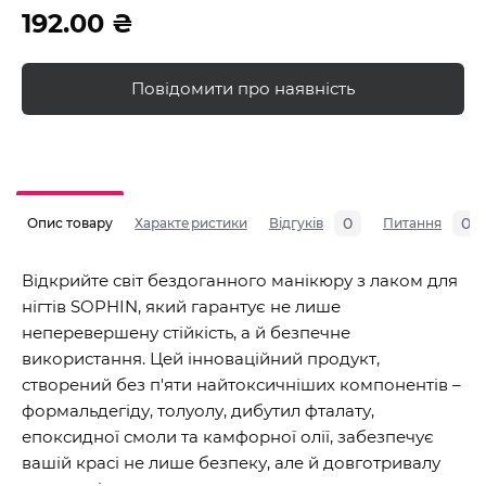
192.00 ₴
Повідомити про наявність
0
0
Опис товару
Характеристики
Відгуків
Питання
Відкрийте світ бездоганного манікюру з лаком для
нігтів SOPHIN, який гарантує не лише
неперевершену стійкість, а й безпечне
використання. Цей інноваційний продукт,
створений без п'яти найтоксичніших компонентів –
формальдегіду, толуолу, дибутил фталату,
епоксидної смоли та камфорної олії, забезпечує
вашій красі не лише безпеку, але й довготривалу