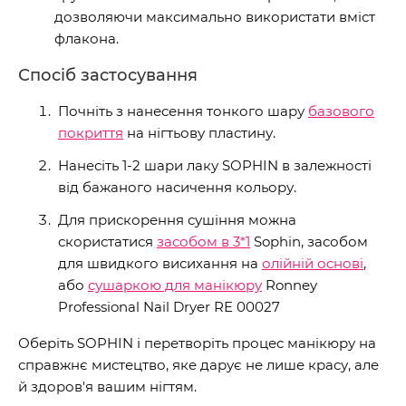
дозволяючи максимально використати вміст
флакона.
Спосіб застосування
Почніть з нанесення тонкого шару
базового
покриття
на нігтьову пластину.
Нанесіть 1-2 шари лаку SOPHIN в залежності
від бажаного насичення кольору.
Для прискорення сушіння можна
скористатися
засобом в 3*1
Sophin, засобом
для швидкого висихання на
олійній основі
,
або
сушаркою для манікюру
Ronney
Professional Nail Dryer RE 00027
Оберіть SOPHIN і перетворіть процес манікюру на
справжнє мистецтво, яке дарує не лише красу, але
й здоров'я вашим нігтям.