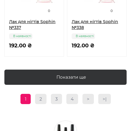
0
0
Лак для нігтів Sophin
Лак для нігтів Sophin
№337
№338
В наявності
В наявності
192.00 ₴
192.00 ₴
Показати ще
1
2
3
4
>
>|