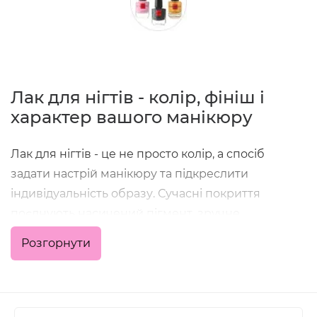
Лак для нігтів - колір, фініш і
характер вашого манікюру
Лак для нігтів - це не просто колір, а спосіб
задати настрій манікюру та підкреслити
індивідуальність образу. Сучасні покриття
поєднують насичений пігмент, зручне
нанесення та стійкість, що дозволяє отримати
Розгорнути
акуратний результат як у домашніх умовах, так і в
професійній роботі майстра.
У категорії зібрані класичні кольорові лаки,