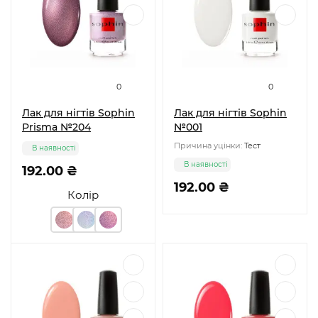
0
0
Лак для нігтів Sophin
Лак для нігтів Sophin
Prisma №204
№001
Причина уцінки:
Тест
В наявності
В наявності
192.00 ₴
192.00 ₴
Колір