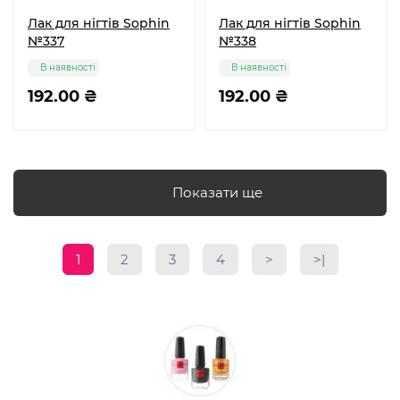
Лак для нігтів Sophin
Лак для нігтів Sophin
№337
№338
В наявності
В наявності
192.00 ₴
192.00 ₴
Показати ще
1
2
3
4
>
>|