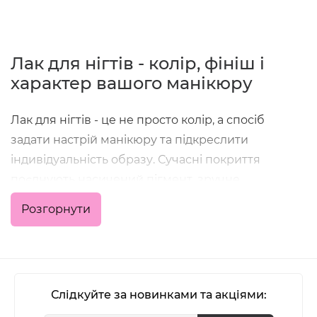
Лак для нігтів - колір, фініш і
характер вашого манікюру
Лак для нігтів - це не просто колір, а спосіб
задати настрій манікюру та підкреслити
індивідуальність образу. Сучасні покриття
поєднують насичений пігмент, зручне
нанесення та стійкість, що дозволяє отримати
Розгорнути
акуратний результат як у домашніх умовах, так і в
професійній роботі майстра.
У категорії зібрані класичні кольорові лаки,
формули з глянцевим або матовим фінішем,
Слідкуйте за новинками та акціями:
варіанти з блиском, шиммером та глітером - для