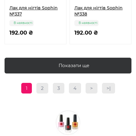
Лак для нігтів Sophin
Лак для нігтів Sophin
№337
№338
В наявності
В наявності
192.00 ₴
192.00 ₴
Показати ще
1
2
3
4
>
>|