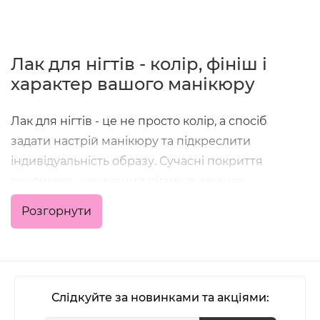
Лак для нігтів - колір, фініш і
характер вашого манікюру
Лак для нігтів - це не просто колір, а спосіб
задати настрій манікюру та підкреслити
індивідуальність образу. Сучасні покриття
поєднують насичений пігмент, зручне
нанесення та стійкість, що дозволяє отримати
Розгорнути
акуратний результат як у домашніх умовах, так і в
професійній роботі майстра.
У категорії зібрані класичні кольорові лаки,
формули з глянцевим або матовим фінішем,
Слідкуйте за новинками та акціями:
варіанти з блиском, шиммером та глітером - для