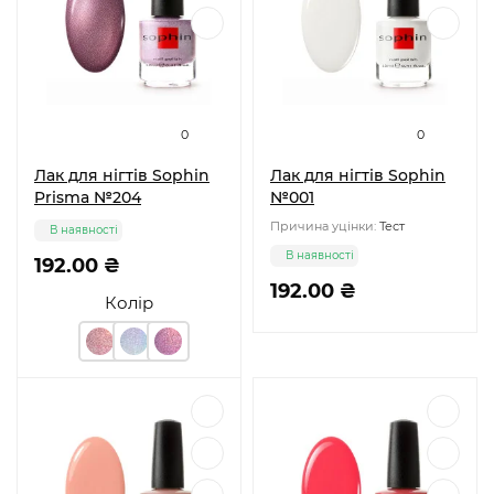
0
0
Лак для нігтів Sophin
Лак для нігтів Sophin
Prisma №204
№001
Причина уцінки:
Тест
В наявності
В наявності
192.00 ₴
192.00 ₴
Колір