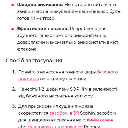
Швидке висихання:
Не потрібно витрачати
зайвий час на очікування – ваш манікюр буде
готовий миттєво.
Ефективний пензлик:
Розроблено для
зручного та економного використання,
дозволяючи максимально використати вміст
флакона.
Спосіб застосування
Почніть з нанесення тонкого шару
базового
покриття
на нігтьову пластину.
Нанесіть 1-2 шари лаку SOPHIN в залежності
від бажаного насичення кольору.
Для прискорення сушіння можна
скористатися
засобом в 3*1
Sophin, засобом
для швидкого висихання на
олійній основі
,
або
сушаркою для манікюру
Ronney