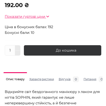
192.00 ₴
Показати гуртові ціни
Ціна в бонусних балах: 192
Бонусні бали: 10
До кошика
0
0
Опис товару
Характеристики
Відгуків
Питання
Відкрийте світ бездоганного манікюру з лаком для
нігтів SOPHIN, який гарантує не лише
неперевершену стійкість, а й безпечне