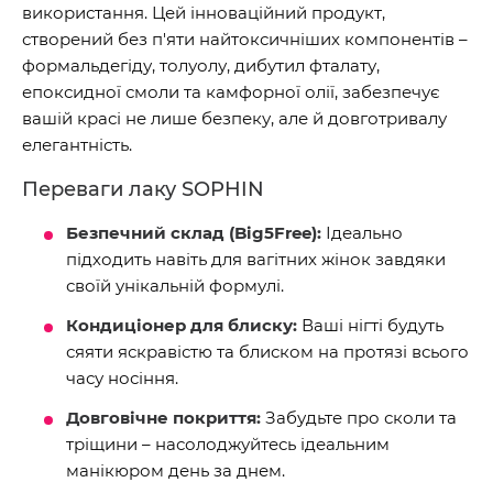
використання. Цей інноваційний продукт,
створений без п'яти найтоксичніших компонентів –
формальдегіду, толуолу, дибутил фталату,
епоксидної смоли та камфорної олії, забезпечує
вашій красі не лише безпеку, але й довготривалу
елегантність.
Переваги лаку SOPHIN
Безпечний склад (Big5Free):
Ідеально
підходить навіть для вагітних жінок завдяки
своїй унікальній формулі.
Кондиціонер для блиску:
Ваші нігті будуть
сяяти яскравістю та блиском на протязі всього
часу носіння.
Довговічне покриття:
Забудьте про сколи та
тріщини – насолоджуйтесь ідеальним
манікюром день за днем.