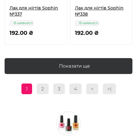
Лак для нігтів Sophin
Лак для нігтів Sophin
№337
№338
В наявності
В наявності
192.00 ₴
192.00 ₴
Показати ще
1
2
3
4
>
>|