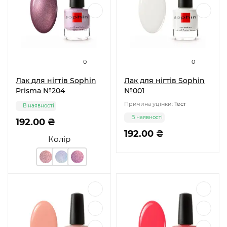
0
0
Лак для нігтів Sophin
Лак для нігтів Sophin
Prisma №204
№001
Причина уцінки:
Тест
В наявності
В наявності
192.00 ₴
192.00 ₴
Колір