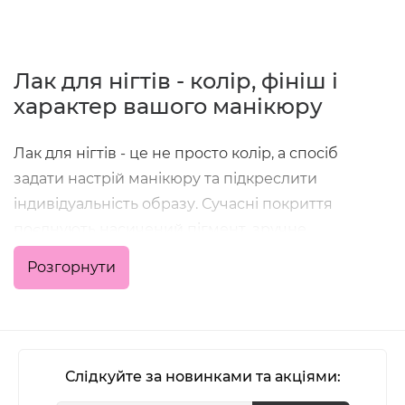
Лак для нігтів - колір, фініш і
характер вашого манікюру
Лак для нігтів - це не просто колір, а спосіб
задати настрій манікюру та підкреслити
індивідуальність образу. Сучасні покриття
поєднують насичений пігмент, зручне
нанесення та стійкість, що дозволяє отримати
Розгорнути
акуратний результат як у домашніх умовах, так і в
професійній роботі майстра.
У категорії зібрані класичні кольорові лаки,
формули з глянцевим або матовим фінішем,
Слідкуйте за новинками та акціями:
варіанти з блиском, шиммером та глітером - для