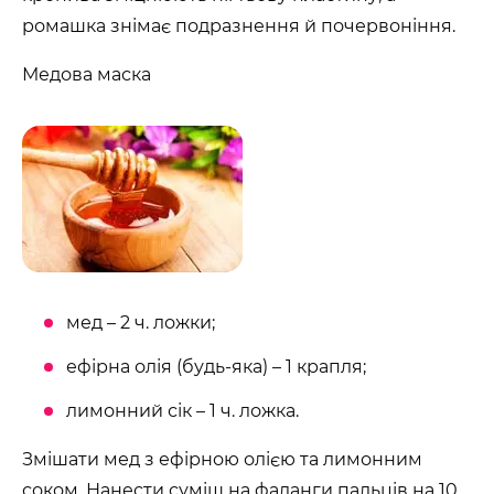
ромашка знімає подразнення й почервоніння.
Медова маска
мед – 2 ч. ложки;
ефірна олія (будь-яка) – 1 крапля;
лимонний сік – 1 ч. ложка.
Змішати мед з ефірною олією та лимонним
соком. Нанести суміш на фаланги пальців на 10