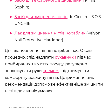
Засіб для екстреного відновлення
нігтів
Sophin;
Засіб для зміцнення нігтів
dr. Ciccareli S.O.S.
UNGHIE;
Лак для зміцнення нігтів Кораблик
(Kalyon
Nail Protective Hardener).
Для відновлення нігтів потрібен час. Окрім
процедур, слід надягати
рукавички
під час
прибирання та миття посуду, регулярно
зволожувати руки
кремом
і підтримувати
комфортну довжину нігтів. Дотримання цих
рекомендацій допоможе ефективніше зміцнити
нігті в домашніх умовах.