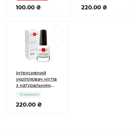
нігтів та кутикули
100.00 ₴
Sophin
220.00 ₴
Інтенсивний
укріплювач нігтів
з натуральним
фінішем Sophin
В наявності
220.00 ₴