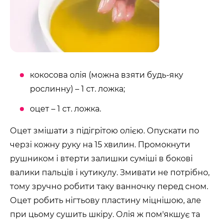
кокосова олія (можна взяти будь-яку
рослинну) – 1 ст. ложка;
оцет – 1 ст. ложка.
Оцет змішати з підігрітою олією. Опускати по
черзі кожну руку на 15 хвилин. Промокнути
рушником і втерти залишки суміші в бокові
валики пальців і кутикулу. Змивати не потрібно,
тому зручно робити таку ванночку перед сном.
Оцет робить нігтьову пластину міцнішою, але
при цьому сушить шкіру. Олія ж пом'якшує та