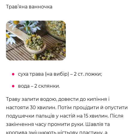
Трав’яна ванночка
суха трава (на вибір) – 2 ст. ложки;
вода – 2 склянки.
Траву залити водою, довести до кипіння і
настояти 30 хвилин. Потім процідити й опустити
подушечки пальців у настій на 15 хвилин. Після
закінчення часу промити руки. Шавлія та
кропива зміцнюють нігтьову пластину, а