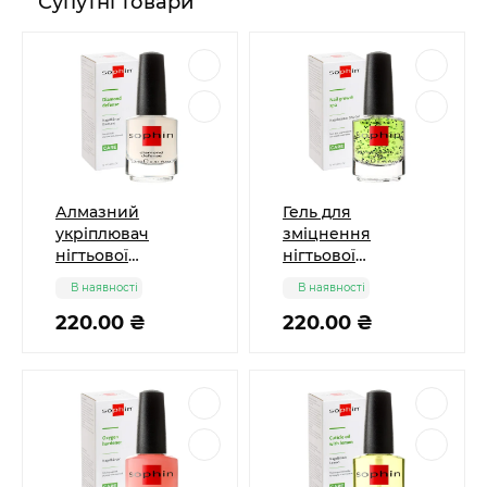
Супутні товари
Алмазний
Гель для
укріплювач
зміцнення
нігтьової
нігтьової
пластини Sophin
пластини Sophin
В наявності
В наявності
220.00 ₴
220.00 ₴