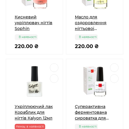
Кисневий
Масло для
укріплювач нігтів
оздоровлення
Sophin
нігтьової
пластини і
В наявності
В наявності
кутикули з
220.00 ₴
екстрактом
220.00 ₴
лимона Sophin
Укріплюючий лак
Суперактивна
Кораблик для
ферментована
нігтів Кalyon 12мл
cироватка для
тонких сухих
Немає в наявності
В наявності