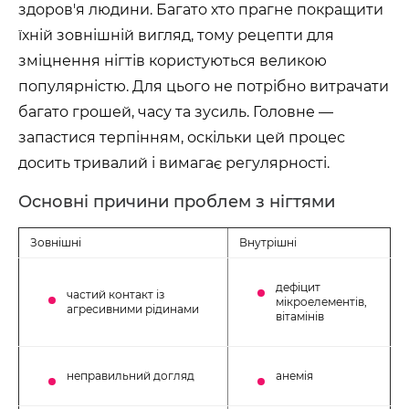
здоров'я людини. Багато хто прагне покращити
їхній зовнішній вигляд, тому рецепти для
зміцнення нігтів користуються великою
популярністю. Для цього не потрібно витрачати
багато грошей, часу та зусиль. Головне —
запастися терпінням, оскільки цей процес
досить тривалий і вимагає регулярності.
Основні причини проблем з нігтями
Зовнішні
Внутрішні
дефіцит
частий контакт із
мікроелементів,
агресивними рідинами
вітамінів
неправильний догляд
анемія