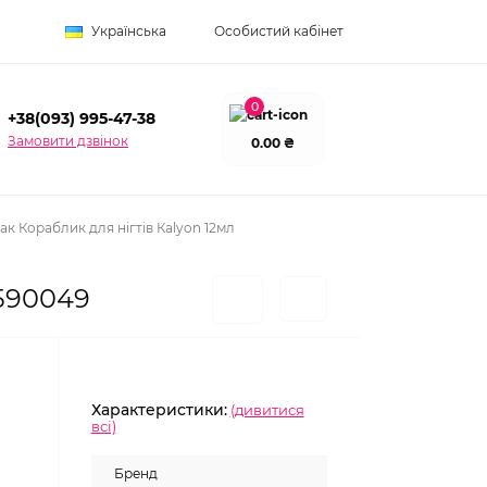
Українська
Особистий кабінет
0
+38(093) 995-47-38
Замовити дзвінок
0.00 ₴
к Кораблик для нігтів Кalyon 12мл
0590049
Характеристики:
(дивитися
всі)
Бренд