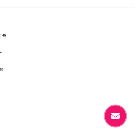
 на
а
ру