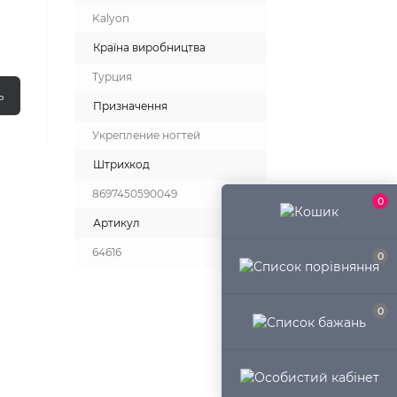
Kalyon
Країна виробництва
Турция
ь
Призначення
Укрепление ногтей
Штрихкод
8697450590049
0
Артикул
64616
0
0