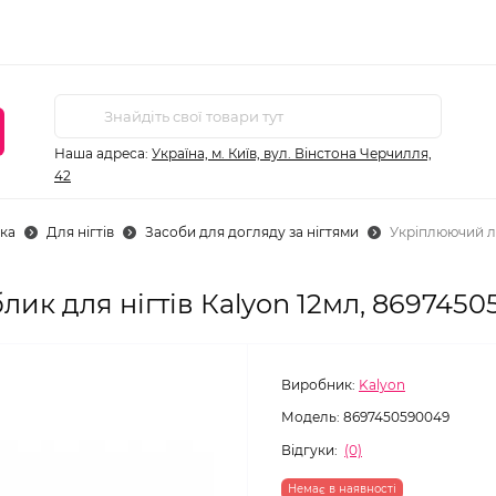
Наша адреса:
Україна, м. Київ, вул. Вінстона Черчилля,
42
ка
Для нігтів
Засоби для догляду за нігтями
Укріплюючий ла
ик для нігтів Кalyon 12мл, 869745
Виробник:
Kalyon
Модель:
8697450590049
Відгуки:
(0)
Немає в наявності