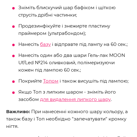
Зніміть блискучий шар бафіком і щіткою
струсіть дрібні частинки;
Продезинфікуйте і знежирте пластину
праймером (ультрабондом);
Нанесіть
базу
і відправте під лампу на 60 сек.;
Нанесіть один або два шари Гель-лак MOON
Uf/Led №214 оливковий, полімеризуючи
кожен під лампою 60 сек.;
Покрийте
Топом
і також висушіть під лампою;
Якщо Топ з липким шаром - зніміть його
засобом
для видалення липкого шару
.
Важливо:
При нанесенні кожного шару кольору, а
також базу і Топ необхідно "запечатувати" кромку
нігтя.