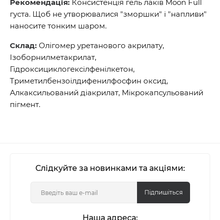
Рекомендація:
Консистенція гель лаків Moon Full
густа. Щоб не утворювалися "зморшки" і "напливи"
наносите тонким шаром.
Склад:
Олігомер уретанового акрилату,
Ізоборнилметакрилат,
Гідроксициклогексілфенілкетон,
Триметилбензоілдифенилфосфин оксид,
Алкаксильований діакрилат, Мікрокапсульований
пігмент.
Слідкуйте за новинками та акціями:
Підпишіться
Наша адреса: