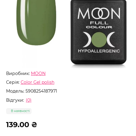
Виробник:
MOON
Серія:
Color Gel polish
Модель:
5908254187971
Відгуки:
(0)
В наявності
139.00 ₴