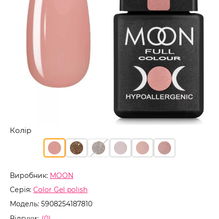
Колір
Виробник:
MOON
Серія:
Color Gel polish
Модель:
5908254187810
Відгуки:
(0)