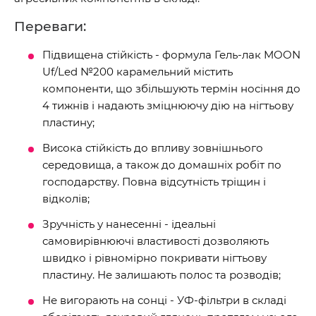
Переваги:
Підвищена стійкість - формула Гель-лак MOON
Uf/Led №200 карамельний містить
компоненти, що збільшують термін носіння до
4 тижнів і надають зміцнюючу дію на нігтьову
пластину;
Висока стійкість до впливу зовнішнього
середовища, а також до домашніх робіт по
господарству. Повна відсутність тріщин і
відколів;
Зручність у нанесенні - ідеальні
самовирівнюючі властивості дозволяють
швидко і рівномірно покривати нігтьову
пластину. Не залишають полос та розводів;
Не вигорають на сонці - УФ-фільтри в складі