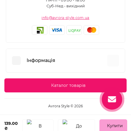
Пн-пт - 09:00 - 18:00
Суб-Нед - вихідний
info@avrora-style.com.ua
Інформація
Переваги покупок на Avrora Style
Каталог товарів
Угода користувача
Зворотній зв’язок
Avrora Style © 2026
Повернення товару
Карта сайту
139.00
Купити
₴
Виробники