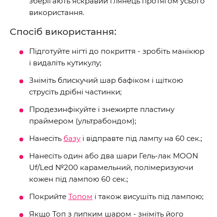
зберігають яскравий глянець протягом усього
використання.
Спосіб використання:
Підготуйте нігті до покриття - зробіть манікюр
і видаліть кутикулу;
Зніміть блискучий шар бафіком і щіткою
струсіть дрібні частинки;
Продезинфікуйте і знежирте пластину
праймером (ультрабондом);
Нанесіть
базу
і відправте під лампу на 60 сек.;
Нанесіть один або два шари Гель-лак MOON
Uf/Led №200 карамельний, полімеризуючи
кожен під лампою 60 сек.;
Покрийте
Топом
і також висушіть під лампою;
Якщо Топ з липким шаром - зніміть його