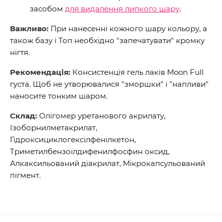
засобом
для видалення липкого шару
.
Важливо:
При нанесенні кожного шару кольору, а
також базу і Топ необхідно "запечатувати" кромку
нігтя.
Рекомендація:
Консистенція гель лаків Moon Full
густа. Щоб не утворювалися "зморшки" і "напливи"
наносите тонким шаром.
Склад:
Олігомер уретанового акрилату,
Ізоборнилметакрилат,
Гідроксициклогексілфенілкетон,
Триметилбензоілдифенилфосфин оксид,
Алкаксильований діакрилат, Мікрокапсульований
пігмент.