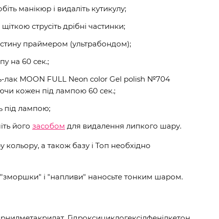
обіть манікюр і видаліть кутикулу;
щіткою струсіть дрібні частинки;
астину праймером (ультрабондом);
пу на 60 сек.;
ь-лак MOON FULL Neon color Gel polish №704
чи кожен під лампою 60 сек.;
ь під лампою;
іть його
засобом
для видалення липкого шару.
 кольору, а також базу і Топ необхідно
"зморшки" і "напливи" наносьте тонким шаром.
орнилметакрилат, Гідроксициклогексілфенілкетон,