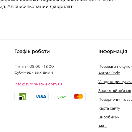
д, Алкаксильований діакрилат,
Графік роботи
Інформація
Пн-пт - 09:00 - 18:00
Переваги покупок
Суб-Нед - вихідний
Avrora Style
Угода користувач
info@avrora-style.com.ua
Зворотній зв’язок
Повернення това
Карта сайту
Виробники
Акції