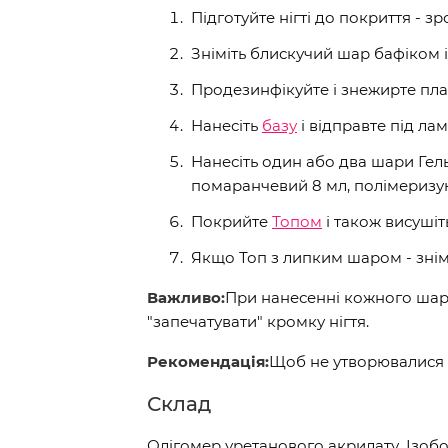
Підготуйте нігті до покриття - зр
Зніміть блискучий шар бафіком і 
Продезинфікуйте і знежирте пл
Нанесіть
базу
і відправте під лам
Нанесіть один або два шари Гел
помаранчевий 8 мл, полімеризую
Покрийте
Топом
і також висушіт
Якщо Топ з липким шаром - знім
Важливо:
При нанесенні кожного шару
"запечатувати" кромку нігтя.
Рекомендація:
Щоб не утворювалися 
Склад
Олігомер уретанового акрилату, Ізоб