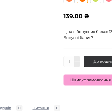
139.00 ₴
Ціна в бонусних балах: 1
Бонусні бали: 7
До коши
Швидке замовлення
ідгуків
0
Питання
0