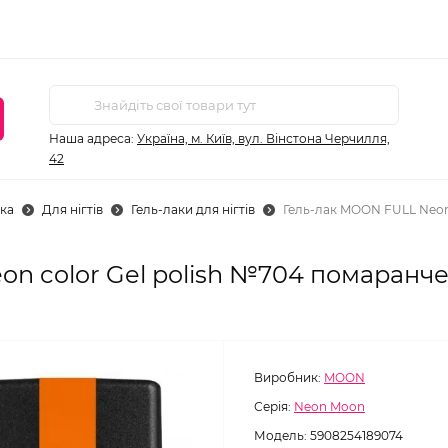
Наша адреса:
Україна, м. Київ, вул. Вінстона Черчилля,
42
ка
Для нігтів
Гель-лаки для нігтів
Гель-лак MOON FULL Neon 
n color Gel polish №704 помаранче
Виробник:
MOON
Серія:
Neon Moon
Модель:
5908254189074