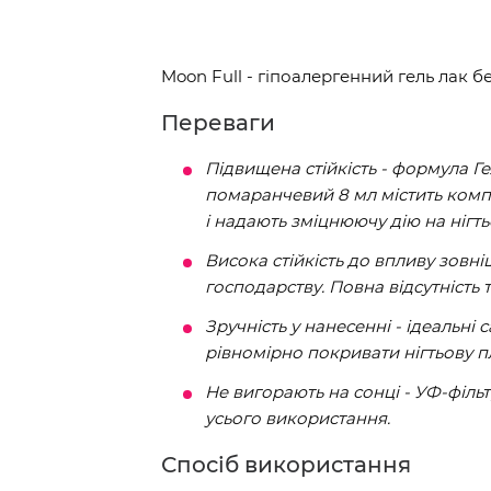
Moon Full - гіпоалергенний гель лак б
Переваги
Підвищена стійкість - формула Г
помаранчевий 8 мл містить компо
і надають зміцнюючу дію на нігть
Висока стійкість до впливу зовн
господарству. Повна відсутність т
Зручність у нанесенні - ідеальн
рівномірно покривати нігтьову п
Не вигорають на сонці - УФ-філь
усього використання.
Спосіб використання