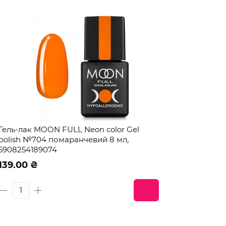
Гель-лак MOON FULL Neon color Gel
polish №704 помаранчевий 8 мл,
5908254189074
139.00 ₴