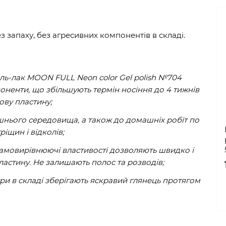
ез запаху, без агресивних компонентів в складі.
ель-лак MOON FULL Neon color Gel polish №704
ненти, що збільшують термін носіння до 4 тижнів
ову пластину;
ішнього середовища, а також до домашніх робіт по
ріщин і відколів;
і самовирівнюючі властивості дозволяють швидко і
ластину. Не залишають полос та розводів;
три в складі зберігають яскравий глянець протягом