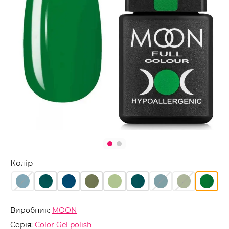
Колір
Виробник:
MOON
Серія:
Color Gel polish