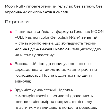
Moon Full - гіпоалергенний гель лак без запаху, без
агресивних компонентів в складі.
Переваги:
Підвищена стійкість - формула Гель-лак MOON
FULL Fashion color Gel polish №244 зелений
містить компоненти, що збільшують термін
носіння до 4 тижнів і надають зміцнюючу дію
на нігтьову пластину;
Висока стійкість до впливу зовнішнього
середовища, а також до домашніх робіт по
господарству. Повна відсутність тріщин і
відколів;
Зручність у нанесенні - ідеальні
самовирівнюючі властивості дозволяють
швидко і рівномірно покривати нігтьову
пластину. Не залишають полос та розводів;