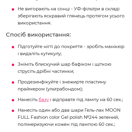
Не вигорають на сонці - УФ-фільтри в складі
зберігають яскравий глянець протягом усього
використання.
Спосіб використання:
Підготуйте нігті до покриття - зробіть манікюр
і видаліть кутикулу;
Зніміть блискучий шар бафіком і щіткою
струсіть дрібні частинки;
Продезинфікуйте і знежирте пластину
праймером (ультрабондом);
Нанесіть
базу
і відправте під лампу на 60 сек.;
Нанесіть один або два шари Гель-лак MOON
FULL Fashion color Gel polish №244 зелений,
полімеризуючи кожен під лампою 60 сек.;