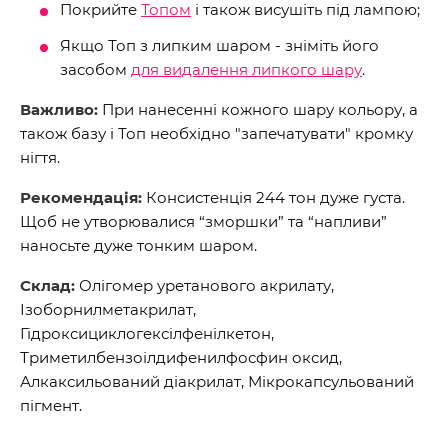
Покрийте
Топом
і також висушіть під лампою;
Якщо Топ з липким шаром - зніміть його
засобом
для видалення липкого шару
.
Важливо:
При нанесенні кожного шару кольору, а
також базу і Топ необхідно "запечатувати" кромку
нігтя.
Рекомендація:
Консистенція 244 тон дуже густа.
Щоб не утворювалися “зморшки” та “напливи”
наносьте дуже тонким шаром.
Склад:
Олігомер уретанового акрилату,
Ізоборнилметакрилат,
Гідроксициклогексілфенілкетон,
Триметилбензоілдифенилфосфин оксид,
Алкаксильований діакрилат, Мікрокапсульований
пігмент.