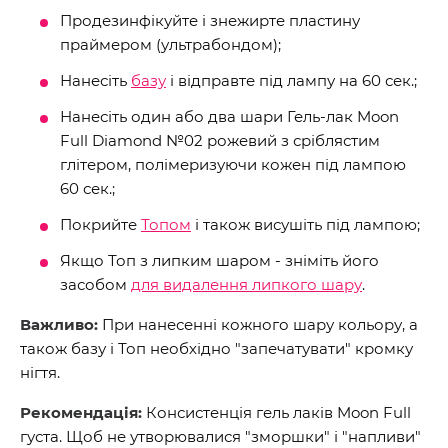
Продезинфікуйте і знежирте пластину
праймером (ультрабондом);
Нанесіть
базу
і відправте під лампу на 60 сек.;
Нанесіть один або два шари Гель-лак Moon
Full Diamond №02 рожевий з сріблястим
глітером, полімеризуючи кожен під лампою
60 сек.;
Покрийте
Топом
і також висушіть під лампою;
Якщо Топ з липким шаром - зніміть його
засобом
для видалення липкого шару
.
Важливо:
При нанесенні кожного шару кольору, а
також базу і Топ необхідно "запечатувати" кромку
нігтя.
Рекомендація:
Консистенція гель лаків Moon Full
густа. Щоб не утворювалися "зморшки" і "напливи"