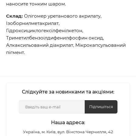
наносите тонким шаром.
Склад:
Олігомер уретанового акрилату,
Ізоборнилметакрилат,
Гідроксициклогексілфенілкетон,
Триметилбензоілдифенилфосфин оксид,
Алкаксильований діакрилат, Мікрокапсульований
пігмент.
Слідкуйте за новинками та акціями:
Підпишіться
Наша адреса:
Україна, м. Київ, вул. Вінстона Черчилля, 42