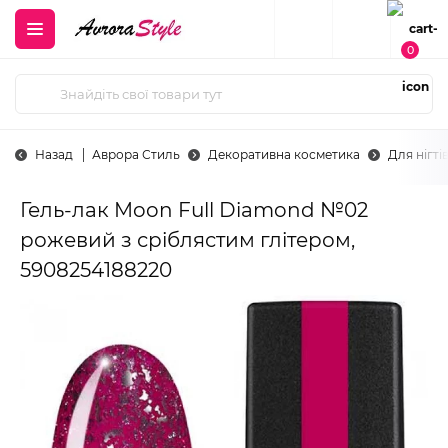
0
Назад
Аврора Стиль
Декоративна косметика
Для нігті
Гель-лак Moon Full Diamond №02
рожевий з сріблястим глітером,
5908254188220