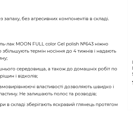
ез запаху, без агресивних компонентів в складі.
ель-лак MOON FULL color Gel polish №643 ніжно
 збільшують термін носіння до 4 тижнів і надають
ину;
ішнього середовища, а також до домашніх робіт по
ріщин і відколів;
і самовирівнюючі властивості дозволяють швидко і
ластину. Не залишають полос та розводів;
три в складі зберігають яскравий глянець протягом