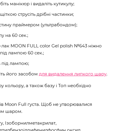
обіть манікюр і видаліть кутикулу;
щіткою струсіть дрібні частинки;
стину праймером (ультрабондом);
у на 60 сек.;
-лак MOON FULL color Gel polish №643 ніжно
ід лампою 60 сек.;
ь під лампою;
іть його засобом
для видалення липкого шару
.
 кольору, а також базу і Топ необхідно
ів Moon Full густа. Щоб не утворювалися
им шаром.
у, Ізоборнилметакрилат,
метилбензоілдифенилфосфин оксид,