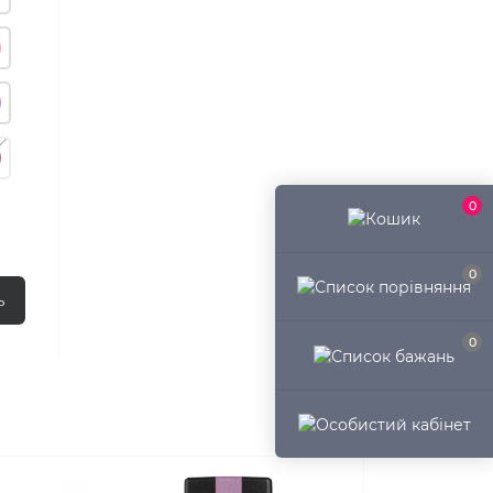
0
0
ь
0