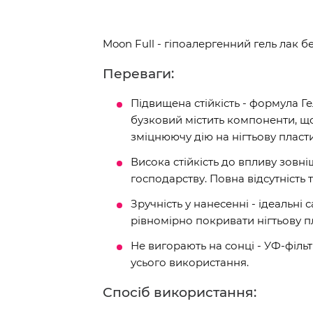
Moon Full - гіпоалергенний гель лак б
Переваги:
Підвищена стійкість - формула Г
бузковий містить компоненти, що
зміцнюючу дію на нігтьову пласт
Висока стійкість до впливу зовн
господарству. Повна відсутність т
Зручність у нанесенні - ідеальн
рівномірно покривати нігтьову п
Не вигорають на сонці - УФ-філь
усього використання.
Спосіб використання: