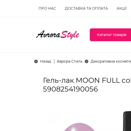
ПРО НАС
ДОСТАВКА ТА ОПЛАТА
АКЦІЇ
Каталог товарів
Назад
Аврора Стиль
Декоративна космети
Гель-лак MOON FULL col
5908254190056