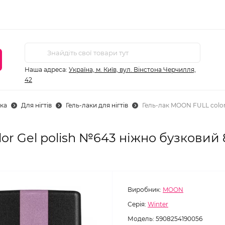
Наша адреса:
Україна, м. Київ, вул. Вінстона Черчилля,
42
ка
Для нігтів
Гель-лаки для нігтів
Гель-лак MOON FULL color
or Gel polish №643 ніжно бузковий 
Виробник:
MOON
Серія:
Winter
Модель:
5908254190056