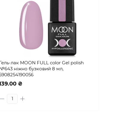
Гель-лак MOON FULL color Gel polish
№643 ніжно бузковий 8 мл,
5908254190056
139.00 ₴