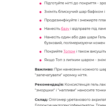
Підготуйте нігті до покриття - зр
Зніміть блискучий шар бафіком і 
Продезинфікуйте і знежирте пла
Нанесіть
базу
і відправте під ламп
Нанесіть один або два шари Гель
бузковий, полімеризуючи кожен п
Покрийте
Топом
і також висушіт
Якщо Топ з липким шаром - знім
Важливо:
При нанесенні кожного шару
"запечатувати" кромку нігтя.
Рекомендація:
Консистенція гель лак
"зморшки" і "напливи" наносите тонк
Склад:
Олігомер уретанового акрилат
Гідроксициклогексілфенілкетон, Три