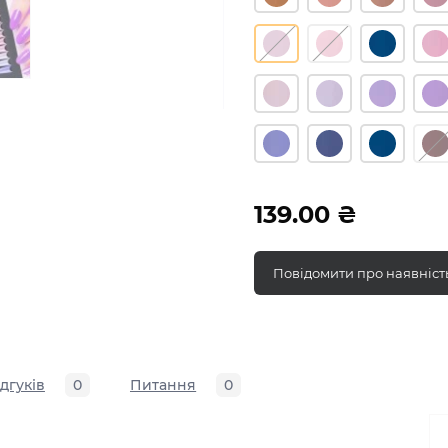
139.00 ₴
Повідомити про наявніст
ідгуків
0
Питання
0