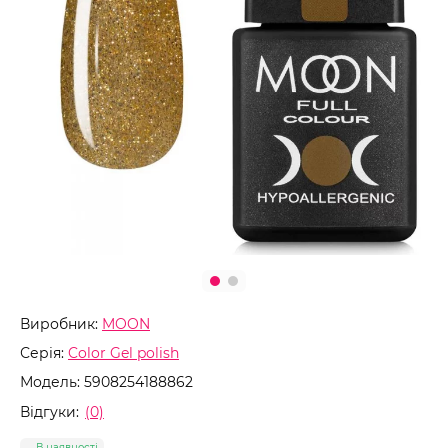
Виробник:
MOON
Серія:
Color Gel polish
Модель:
5908254188862
Відгуки:
(0)
В наявності