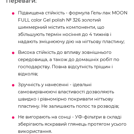
Переваги:
Підвищена стійкість - формула Гель-лак MOON
FULL color Gel polish № 326 золотий
шиммерний містить компоненти, що
збільшують термін носіння до 4 тижнів і
надають зміцнюючу дію на нігтьову пластину;
Висока стійкість до впливу зовнішнього
середовища, а також до домашніх робіт по
господарству. Повна відсутність тріщин і
відколів;
Зручність у нанесенні - ідеальні
самовирівнюючі властивості дозволяють
швидко і рівномірно покривати нігтьову
пластину. Не залишають полос та розводів;
Не вигорають на сонці - УФ-фільтри в складі
зберігають яскравий глянець протягом усього
використання.