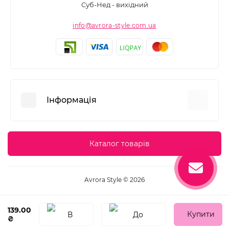
Суб-Нед - вихідний
info@avrora-style.com.ua
Інформація
Переваги покупок на Avrora Style
Каталог товарів
Угода користувача
Зворотній зв’язок
Avrora Style © 2026
Повернення товару
Карта сайту
139.00
Купити
₴
Виробники