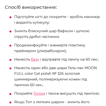
Спосіб використання:
Підготуйте нігті до покриття - зробіть манікюр
і видаліть кутикулу;
Зніміть блискучий шар бафіком і щіткою
струсіть дрібні частинки;
Продезинфікуйте і знежирте пластину
праймером (ультрабондом);
Нанесіть
базу
і відправте під лампу на 60 сек.;
Нанесіть один або два шари Гель-лак MOON
FULL color Gel polish № 326 золотий
шиммерний, полімеризуючи кожен під
лампою 60 сек.;
Покрийте
Топом
і також висушіть під лампою;
Якщо Топ з липким шаром - зніміть його