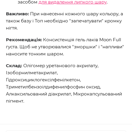
засобом
для видалення липкого шару
.
Важливо:
При нанесенні кожного шару кольору, а
також базу і Топ необхідно "запечатувати" кромку
нігтя.
Рекомендація:
Консистенція гель лаків Moon Full
густа. Щоб не утворювалися "зморшки" і "напливи"
наносите тонким шаром.
Склад:
Олігомер уретанового акрилату,
Ізоборнилметакрилат,
Гідроксициклогексілфенілкетон,
Триметилбензоілдифенилфосфин оксид,
Алкаксильований діакрилат, Мікрокапсульований
пігмент.