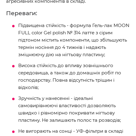
агресивних компонентів в складі.
Переваги:
Підвищена стійкість - формула Гель-лак MOON
FULL color Gel polish № 314 латте з сірим
підтоном містить компоненти, що збільшують
термін носіння до 4 тижнів і надають
зміцнюючу дію на нігтьову пластину;
Висока стійкість до впливу зовнішнього
середовища, а також до домашніх робіт по
господарству. Повна відсутність тріщин і
відколів;
Зручність у нанесенні - ідеальні
самовирівнюючі властивості дозволяють
швидко і рівномірно покривати нігтьову
пластину. Не залишають полос та розводів;
Не вигорають на сонці - УФ-фільтри в складі