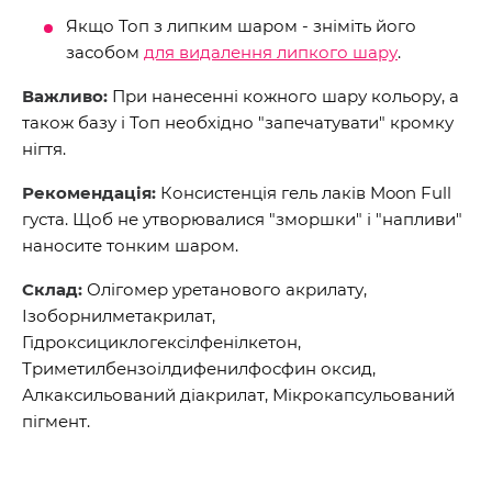
Якщо Топ з липким шаром - зніміть його
засобом
для видалення липкого шару
.
Важливо:
При нанесенні кожного шару кольору, а
також базу і Топ необхідно "запечатувати" кромку
нігтя.
Рекомендація:
Консистенція гель лаків Moon Full
густа. Щоб не утворювалися "зморшки" і "напливи"
наносите тонким шаром.
Склад:
Олігомер уретанового акрилату,
Ізоборнилметакрилат,
Гідроксициклогексілфенілкетон,
Триметилбензоілдифенилфосфин оксид,
Алкаксильований діакрилат, Мікрокапсульований
пігмент.