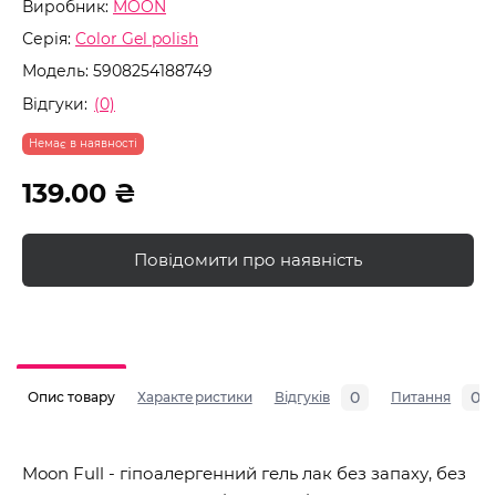
Виробник:
MOON
Серія:
Color Gel polish
Модель:
5908254188749
Відгуки:
(0)
Немає в наявності
139.00 ₴
Повідомити про наявність
0
0
Опис товару
Характеристики
Відгуків
Питання
Moon Full - гіпоалергенний гель лак без запаху, без