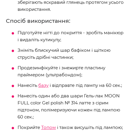
зберігають яскравий глянець протягом усього
використання.
Спосіб використання:
Підготуйте нігті до покриття - зробіть манікюр
і видаліть кутикулу;
Зніміть блискучий шар бафіком і щіткою
струсіть дрібні частинки;
Продезинфікуйте і знежирте пластину
праймером (ультрабондом);
Нанесіть
базу
і відправте під лампу на 60 сек.;
Нанесіть один або два шари Гель-лак MOON
FULL color Gel polish № 314 латте з сірим
підтоном, полімеризуючи кожен під лампою
60 сек.;
Покрийте
Топом
і також висушіть під лампою;