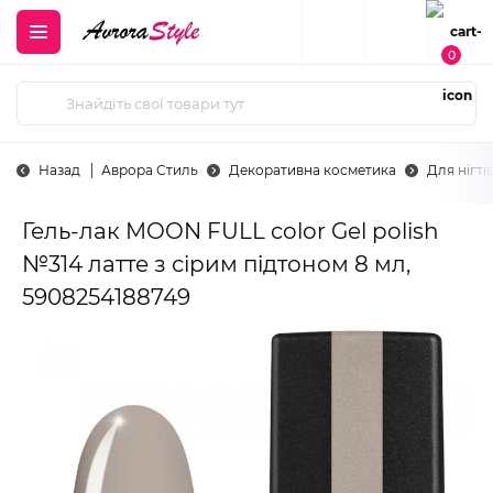
0
Назад
Аврора Стиль
Декоративна косметика
Для нігті
Гель-лак MOON FULL color Gel polish
№314 латте з сірим підтоном 8 мл,
5908254188749