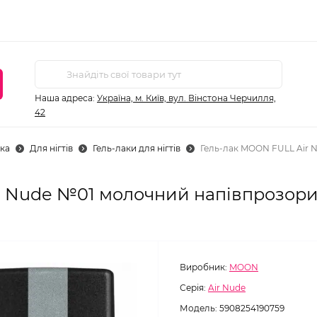
Наша адреса:
Україна, м. Київ, вул. Вінстона Черчилля,
42
ка
Для нігтів
Гель-лаки для нігтів
Гель-лак MOON FULL Air 
r Nude №01 молочний напівпрозори
Виробник:
MOON
Серія:
Air Nude
Модель:
5908254190759