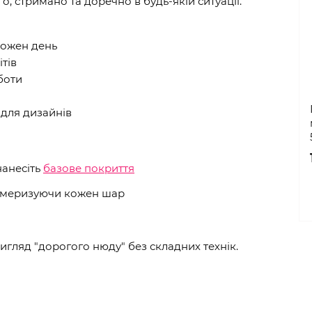
о, стримано та доречно в будь-якій ситуації.
кожен день
ітів
боти
і для дизайнів
нанесіть
базове покриття
олімеризуючи кожен шар
вигляд "дорогого нюду" без складних технік.