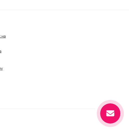
 на
а
ру