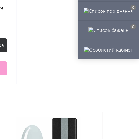
0
39
0
ка