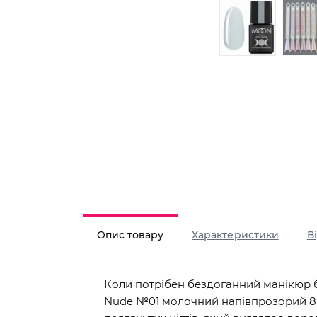
Опис товару
Характеристики
В
Коли потрібен бездоганний манікюр б
Nude №01 молочний напівпрозорий 8 м