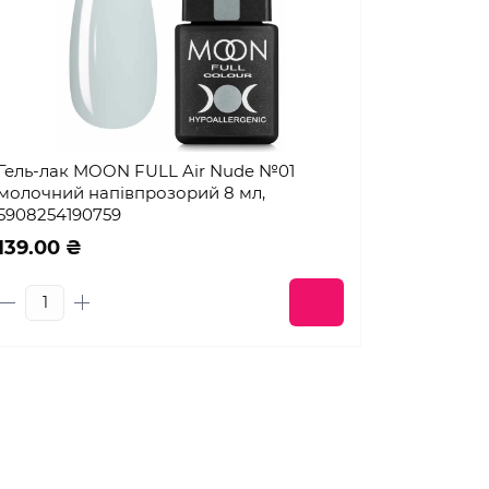
Гель-лак MOON FULL Air Nude №01
молочний напівпрозорий 8 мл,
5908254190759
139.00 ₴