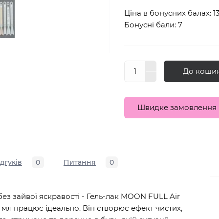
Ціна в бонусних балах: 1
Бонусні бали: 7
До коши
Швидке замовлення
ідгуків
0
Питання
0
ез зайвої яскравості - Гель-лак MOON FULL Air
л працює ідеально. Він створює ефект чистих,