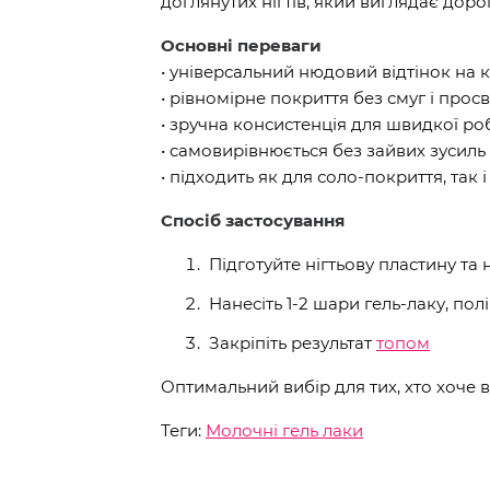
доглянутих нігтів, який виглядає дорог
Основні переваги
• універсальний нюдовий відтінок на 
• рівномірне покриття без смуг і просв
• зручна консистенція для швидкої ро
• самовирівнюється без зайвих зусиль
• підходить як для соло-покриття, так 
Спосіб застосування
Підготуйте нігтьову пластину та 
Нанесіть 1-2 шари гель-лаку, п
Закріпіть результат
топом
Оптимальний вибір для тих, хто хоче 
Теги:
Молочні гель лаки