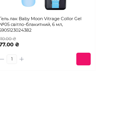
Гель лак Baby Moon Vitrage Collor Gel
№05 світло-блакитний, 6 мл,
5905123024382
110.00 ₴
77.00 ₴