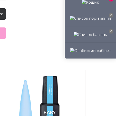
ка
0
0