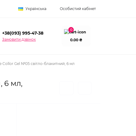
Українська
Особистий кабінет
0
+38(093) 995-47-38
Замовити дзвінок
0.00 ₴
e Collor Gel №05 світло-блакитний, 6 мл
 6 мл,