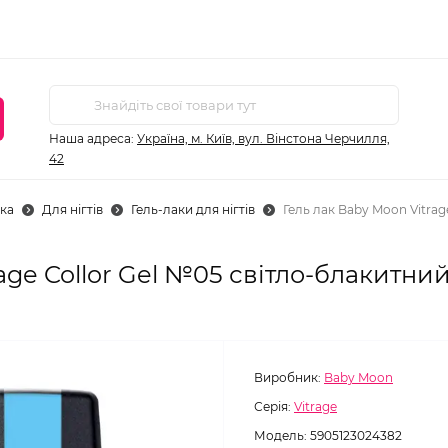
Наша адреса:
Україна, м. Київ, вул. Вінстона Черчилля,
42
ка
Для нігтів
Гель-лаки для нігтів
Гель лак Baby Moon Vitrag
age Collor Gel №05 світло-блакитний,
Виробник:
Baby Moon
Серія:
Vitrage
Модель:
5905123024382