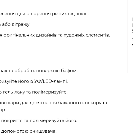
ення для створення різних відтінків.
 або вітражу.
я оригінальних дизайнів та художніх елементів.
й лак та обробіть поверхню бафом.
ризуйте його в УФ/LED-лампі.
 гель-лаку та полімеризуйте.
кові шари для досягнення бажаного кольору та
ар.
покриття та полімеризуйте його.
за допомогою очищувача.