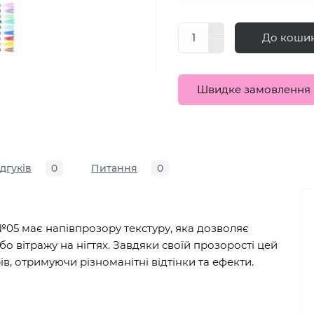
До коши
Швидке замовлення
ідгуків
0
Питання
0
 №05 має напівпрозору текстуру, яка дозволяє
о вітражу на нігтях. Завдяки своїй прозорості цей
в, отримуючи різноманітні відтінки та ефекти.