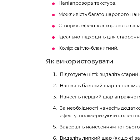
Напівпрозора текстура.
Можливість багатошарового нанес
Створює ефект кольорового скла
Ідеально підходить для створенн
Колір: світло-блакитний.
Як використовувати
Підготуйте нігті: видаліть стари
Нанесіть базовий шар та поліме
Нанесіть перший шар вітражного
За необхідності нанесіть додат
ефекту, полімеризуючи кожен ш
Завершіть нанесенням топового 
Видаліть липкий шар (якщо є) 