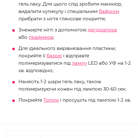
гель лаку. Для цього слід зробити манікюр,
видалити кутикулу і спеціальним
бафіком
прибрати з нігтя глянсове покриття;
Знежирте нігті з допомогою
дегідратора
або
праймера
;
Для ідеального вирівнювання пластини,
покрийте її
базою
і відправте
полімеризуватися під
лампу
LED або УФ на 1-2
хв. відповідно;
Нанесіть 1-2 шари гель лаку, також
полімеризуючи кожен під лампою 30-60 сек.
Покрийте
Топом
і просушіть під лампою 1-2 хв.