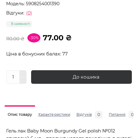
Модель:
5908254001390
Відгуки:
(0)
В наявності
77.00 ₴
-30%
110.00 ₴
Ціна в бонусних балах: 77
До кошика
0
0
Опис товару
Характеристики
Відгуків
Питання
Гель лак Baby Moon Burgundy Gel polish №012