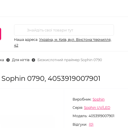
Наша адреса:
Україна, м. Київ, вул. Вінстона Черчилля,
42
ка
Для нігтів
Безкислотний праймер Sophin 0790
Sophin 0790, 4053919007901
Виробник:
Sophin
Серія:
Sophin UV/LED
Модель:
4053919007901
Відгуки:
(0)