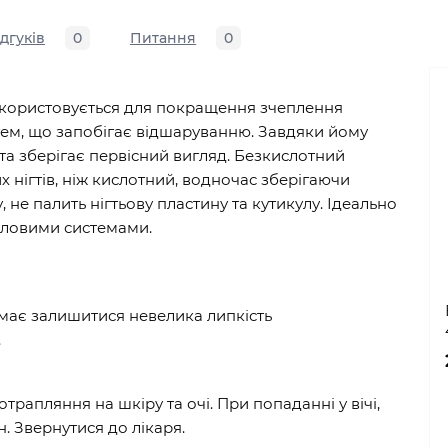
ідгуків
0
Питання
0
користовується для покращення зчеплення
тем, що запобігає відшаруванню. Завдяки йому
та зберігає первісний вигляд. Безкислотний
нігтів, ніж кислотний, водночас зберігаючи
у, не палить нігтьову пластину та кутикулу. Ідеально
иловими системами.
 має залишитися невелика липкість
.
отрапляння на шкіру та очі. При попаданні у вічі,
. Звернутися до лікаря.