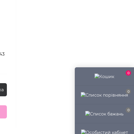
43
0
ка
0
0