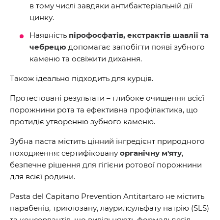
в тому числі завдяки антибактеріальній дії
цинку.
Наявність
пірофосфатів, екстрактів шавлії та
чебрецю
допомагає запобігти появі зубного
каменю та освіжити дихання.
Також ідеально підходить для курців.
Протестовані результати – глибоке очищення всієї
порожнини рота та ефективна профілактика, що
протидіє утворенню зубного каменю.
Зубна паста містить цінний інгредієнт природного
походження: сертифіковану
органічну м'яту
,
безпечне рішення для гігієни ротової порожнини
для всієї родини.
Pasta del Capitano Prevention Antitartaro не містить
парабенів, триклозану, лаурилсульфату натрію (SLS)
та консервантів, що вивільняють формальдегід.