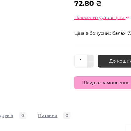
72.80 ₴
Показати гуртові ціни
Ціна в бонусних балах: 7
До коши
Швидке замовлення
ідгуків
0
Питання
0