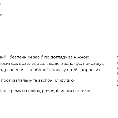
!
ол
й і безпечний засіб по догляду за ніжною і
оситься, дбайливо доглядає, зволожує, покращує
разнення, запобігає їх появі у дітей і дорослих.
протизапальну та заспокійливу дію.
ість крему на шкіру, розподіливши легкими