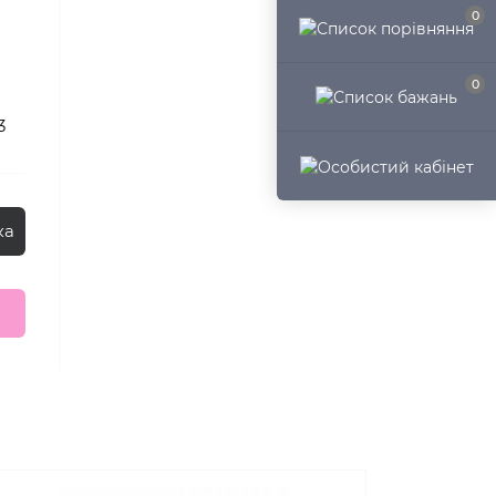
0
0
3
ка