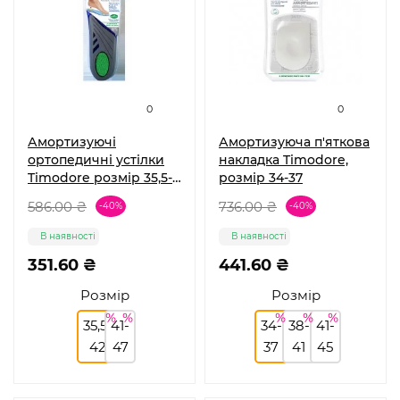
0
0
Амортизуючі
Амортизуюча п'яткова
ортопедичні устілки
накладка Timodore,
Timodore розмір 35,5-
розмір 34-37
42
586.00 ₴
736.00 ₴
-40%
-40%
В наявності
В наявності
351.60 ₴
441.60 ₴
Розмір
Розмір
35,5-
41-
34-
38-
41-
42
47
37
41
45