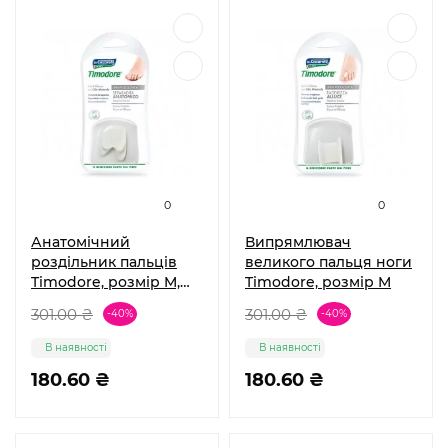
0
0
Анатомічний
Випрямлювач
роздільник пальців
великого пальця ноги
Timodore, розмір M,
Timodore, розмір M
2шт
301.00 ₴
301.00 ₴
-40%
-40%
В наявності
В наявності
180.60 ₴
180.60 ₴