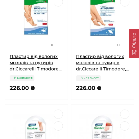
Фільтр
0
0
Пластир від вологих
Пластир від вологих
мозолів та пухирів
мозолів та пухирів
dr.Ciccarelli Timodore
dr.Ciccarelli Timodore,
для пальців рук та ніг
5 шт
В наявності
В наявності
маленькі, 7 шт
226.00 ₴
226.00 ₴