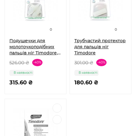
0
0
Подушечки для
Трубчастий протектор
молоточкоподібних
для пальців ніг
пальців ніг Timodore,
Timodore
розмір М, 1 пара
526.00 ₴
301.00 ₴
-40%
-40%
В наявності
В наявності
315.60 ₴
180.60 ₴