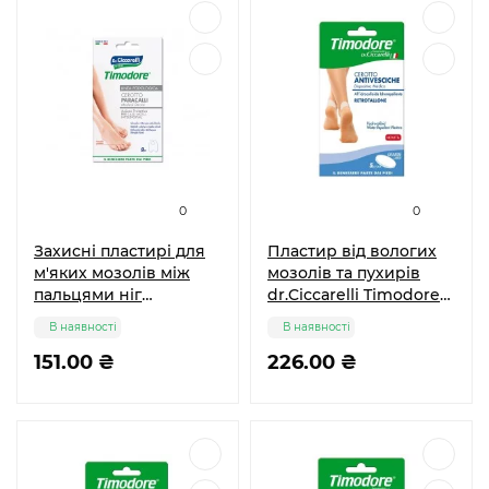
0
0
Захисні пластирі для
Пластир від вологих
м'яких мозолів між
мозолів та пухирів
пальцями ніг
dr.Ciccarelli Timodore
Timodore Dr.Ciccarelli
для п'ят великі, 5 шт
В наявності
В наявності
9шт
151.00 ₴
226.00 ₴