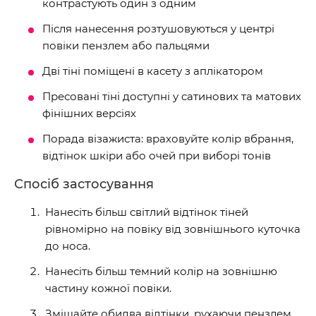
контрастують один з одним
Після нанесення розтушовуються у центрі
повіки пензлем або пальцями
Дві тіні поміщені в касету з аплікатором
Пресовані тіні доступні у сатинових та матових
фінішних версіях
Порада візажиста: враховуйте колір вбрання,
відтінок шкіри або очей при виборі тонів
Спосіб застосування
Нанесіть більш світлий відтінок тіней
рівномірно на повіку від зовнішнього куточка
до носа.
Нанесіть більш темний колір на зовнішню
частину кожної повіки.
Змішайте обидва відтінки, рухаючи пензлем