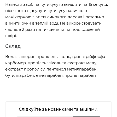
Нанести засіб на кутикулу і залишити на 15 секунд,
після чого відсунути кутикулу паличкою
манікюрною з апельсинового дерева і ретельно
вимити руки в теплій воді. Не використовувати
частіше 2 рази на тиждень та на пошкодженій
шкірі.
Склад
Вода, гліцерин пропіленгліколь, тринатрійфосфат
карбомер, пропіленгліколь та екстракт меду,
екстракт прополісу, пантенол метилпарабен,
бутилпарабен, етилпарабен, пропілпарабен
Слідкуйте за новинками та акціями: