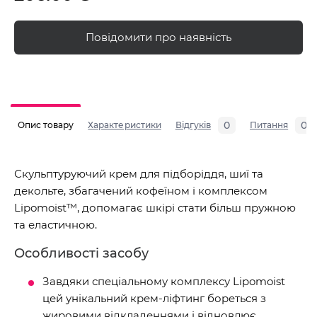
Повідомити про наявність
0
0
Опис товару
Характеристики
Відгуків
Питання
Скульптуруючий крем для підборіддя, шиї та
декольте, збагачений кофеїном і комплексом
Lipomoist™, допомагає шкірі стати більш пружною
та еластичною.
Особливості засобу
Завдяки спеціальному комплексу Lipomoist
цей унікальний крем-ліфтинг бореться з
жировими відкладеннями і відновлює