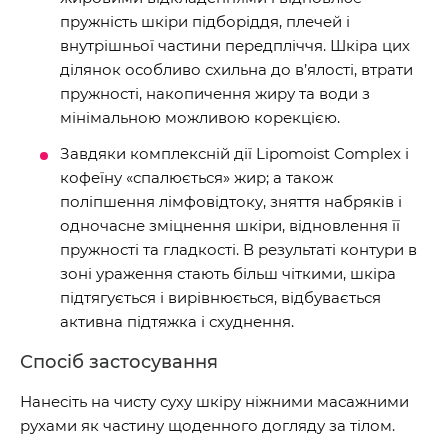
пружність шкіри підборіддя, плечей і
внутрішньої частини передпліччя. Шкіра цих
ділянок особливо схильна до в’ялості, втрати
пружності, накопичення жиру та води з
мінімальною можливою корекцією.
Завдяки комплексній дії Lipomoist Complex і
кофеїну «спалюється» жир; а також
поліпшення лімфовідтоку, зняття набряків і
одночасне зміцнення шкіри, відновлення її
пружності та гладкості. В результаті контури в
зоні ураження стають більш чіткими, шкіра
підтягується і вирівнюється, відбувається
активна підтяжка і схуднення.
Спосіб застосування
Нанесіть на чисту суху шкіру ніжними масажними
рухами як частину щоденного догляду за тілом.