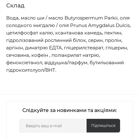
Склад
Вода, масло ши / масло Butyrospermum Parkii, олія
солодкого мигдалю / олія Prunus Amygdalus Dulcis,
цетилфосфат калію, ксантанова камедь, пектин,
гідролізований рослинний білок, серин, пролін,
аргінін, динатрію ЕДТА, гліцерилстеарат, гліцерин,
сечовина, кофеїн , поліакрилат натрію,
феноксіетанол, віддушка/парфум, бутильований
гідрокситолуол/BHT.
Слідкуйте за новинками та акціями:
Підпишіться