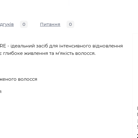
ідгуків
0
Питання
0
 - ідеальний засіб для інтенсивного відновлення
 глибоке живлення та м'якість волосся.
женого волосся
я