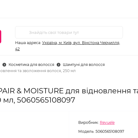
Наша адреса:
Україна, м. Київ, вул. Вінстона Черчилля,
42
Косметика для волосся
Шампуні для волосся
влення та зволоження волося, 250 мл
IR & MOISTURE для відновлення т
 мл, 5060565108097
Виробник:
Revuele
Модель:
5060565108097